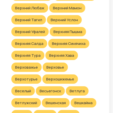
Верхний Любаж
Верхний Мамон
Верхний Тагил
Верхний Услон
Верхний Уфалей
Верхняя Пышма
Верхняя Салда
Верхняя Синячиха
Верхняя Тура
Верхняя Хава
Верховажье
Верховье
Верхотурье
Верхошижемье
Веселый
Весьегонск
Ветлуга
Ветлужский
Вешенская
Вешкайма