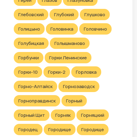
Гирей
Глазов
Глазуновка
Глебовский
Глубокий
Глушково
Голицыно
Головинка
Головчино
Голубицкая
Голышманово
Горбунки
Горки Ленинские
Горки-10
Горки-2
Горловка
Горно-Алтайск
Горнозаводск
Горноправдинск
Горный
Горный Щит
Горняк
Горняцкий
Городец
Городище
Городище