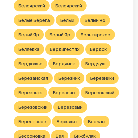
Белоярский
Белоярский
Белые Берега
Белый
Белый Яр
Белый Яр
Белый Яр
Бельтирское
Беляевка
Бердигестях
Бердск
Бердюжье
Бердянск
Бердяуш
Березанская
Березник
Березники
Березовка
Березово
Березовский
Березовский
Березовый
Берестовое
Беркакит
Беслан
Бессоновка
Бея
Бижбуляк