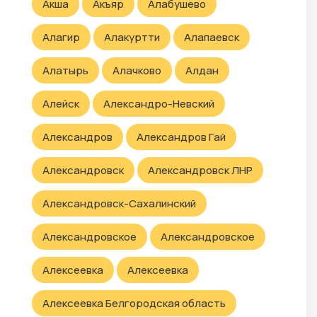
Акша
Акъяр
Алабушево
Алагир
Алакуртти
Алапаевск
Алатырь
Алачково
Алдан
Алейск
Александро-Невский
Александров
Александров Гай
Александровск
Александровск ЛНР
Александровск-Сахалинский
Александровское
Александровское
Алексеевка
Алексеевка
Алексеевка Белгородская область