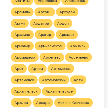
Апатиты
Апрелевка
Апшеронск
Арамиль
Аргаяш
Аргудан
Аргун
Ардатов
Ардон
Арзамас
Арзгир
Аркадак
Армавир
Армизонское
Армянск
Аромашево
Арсеньев
Арсеньево
Арск
Артем
Артемовск
Артемовск
Артемовский
Арти
Архангельск
Архангельское
Архара
Архара
Архипо-Осиповка