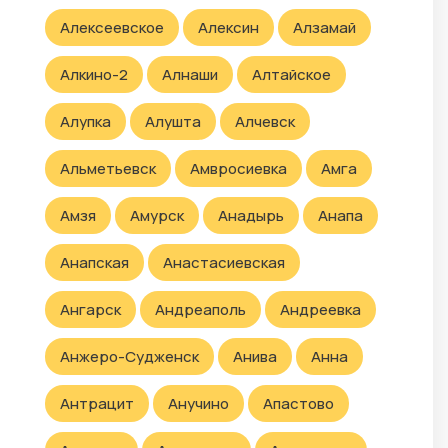
Алексеевское
Алексин
Алзамай
Алкино-2
Алнаши
Алтайское
Алупка
Алушта
Алчевск
Альметьевск
Амвросиевка
Амга
Амзя
Амурск
Анадырь
Анапа
Анапская
Анастасиевская
Ангарск
Андреаполь
Андреевка
Анжеро-Судженск
Анива
Анна
Антрацит
Анучино
Апастово