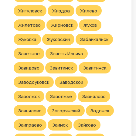
Жигулевск
Жиздра
Жилево
Жилетово
Жирновск
Жуков
Жуковка
Жуковский
Забайкальск
Заветное
Заветы Ильича
Завидово
Завитинск
Завитинск
Заводоуковск
Заводской
Заволжск
Заволжье
Завьялово
Завьялово
Загорянский
Задонск
Заиграево
Заинск
Зайково