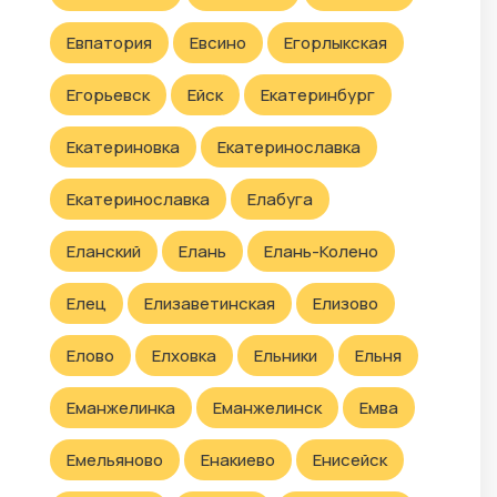
Евпатория
Евсино
Егорлыкская
Егорьевск
Ейск
Екатеринбург
Екатериновка
Екатеринославка
Екатеринославка
Елабуга
Еланский
Елань
Елань-Колено
Елец
Елизаветинская
Елизово
Елово
Елховка
Ельники
Ельня
Еманжелинка
Еманжелинск
Емва
Емельяново
Енакиево
Енисейск