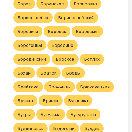
Борзя
Боринское
Борисовка
Борисоглебск
Борисоглебский
Боровичи
Боровск
Боровский
Борогонцы
Бородино
Бородинский
Борское
Ботлих
Бохан
Братск
Бреды
Брейтово
Бронницы
Брюховецкая
Брянка
Брянск
Бугаевка
Бугры
Бугульма
Бугуруслан
Буденновск
Будогощь
Буздяк