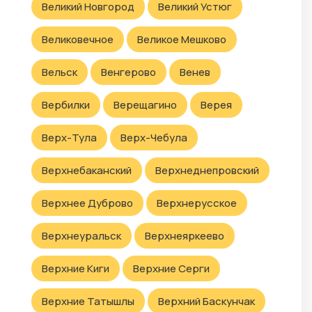
Великий Новгород
Великий Устюг
Великовечное
Великое Мешково
Вельск
Венгерово
Венев
Вербилки
Верещагино
Верея
Верх-Тула
Верх-Чебула
Верхнебаканский
Верхнеднепровский
Верхнее Дуброво
Верхнерусское
Верхнеуральск
Верхнеяркеево
Верхние Киги
Верхние Серги
Верхние Татышлы
Верхний Баскунчак