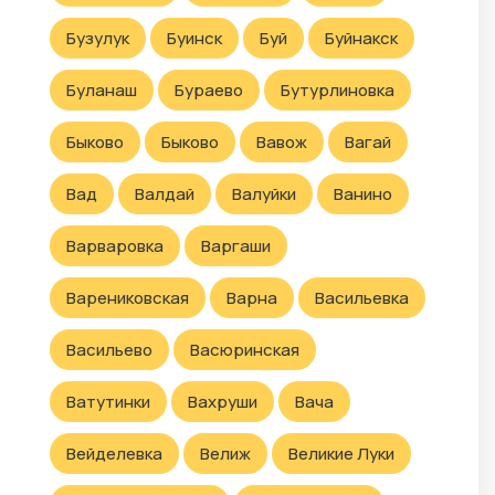
Бузулук
Буинск
Буй
Буйнакск
Буланаш
Бураево
Бутурлиновка
Быково
Быково
Вавож
Вагай
Вад
Валдай
Валуйки
Ванино
Варваровка
Варгаши
Варениковская
Варна
Васильевка
Васильево
Васюринская
Ватутинки
Вахруши
Вача
Вейделевка
Велиж
Великие Луки