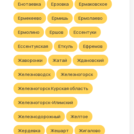
Енотаевка
Ерзовка
Ермаковское
Ермекеево
Ермишь
Ермолаево
Ермолино
Ершов
Ессентуки
Ессентукская
Еткуль
Ефремов
Жаворонки
Жатай
Ждановский
Железноводск
Железногорск
Железногорск Курская область
Железногорск-Илимский
Железнодорожный
Желтое
Жердевка
Жешарт
Жигалово