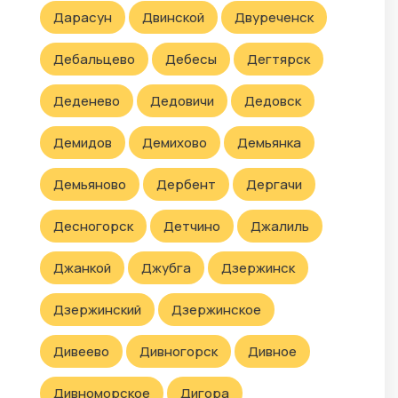
Дарасун
Двинской
Двуреченск
Дебальцево
Дебесы
Дегтярск
Деденево
Дедовичи
Дедовск
Демидов
Демихово
Демьянка
Демьяново
Дербент
Дергачи
Десногорск
Детчино
Джалиль
Джанкой
Джубга
Дзержинск
Дзержинский
Дзержинское
Дивеево
Дивногорск
Дивное
Дивноморское
Дигора