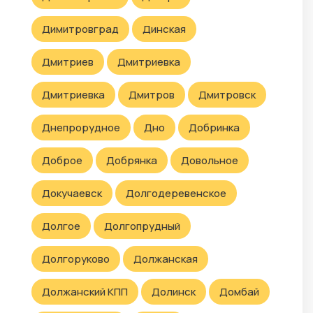
Димитровград
Динская
Дмитриев
Дмитриевка
Дмитриевка
Дмитров
Дмитровск
Днепрорудное
Дно
Добринка
Доброе
Добрянка
Довольное
Докучаевск
Долгодеревенское
Долгое
Долгопрудный
Долгоруково
Должанская
Должанский КПП
Долинск
Домбай