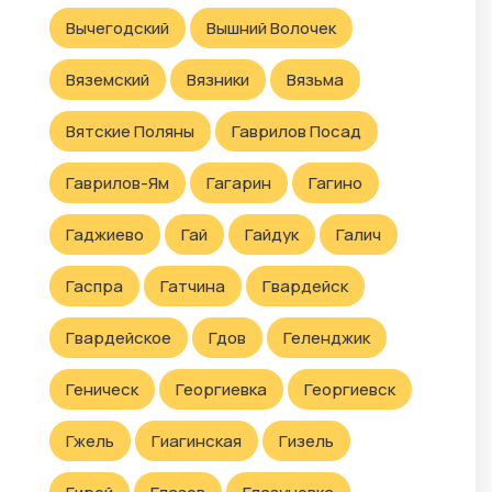
Вычегодский
Вышний Волочек
Вяземский
Вязники
Вязьма
Вятские Поляны
Гаврилов Посад
Гаврилов-Ям
Гагарин
Гагино
Гаджиево
Гай
Гайдук
Галич
Гаспра
Гатчина
Гвардейск
Гвардейское
Гдов
Геленджик
Геническ
Георгиевка
Георгиевск
Гжель
Гиагинская
Гизель