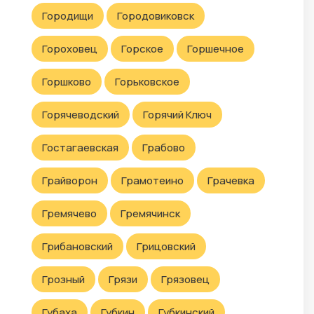
Городищи
Городовиковск
Гороховец
Горское
Горшечное
Горшково
Горьковское
Горячеводский
Горячий Ключ
Гостагаевская
Грабово
Грайворон
Грамотеино
Грачевка
Гремячево
Гремячинск
Грибановский
Грицовский
Грозный
Грязи
Грязовец
Губаха
Губкин
Губкинский