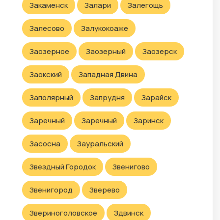
Закаменск
Залари
Залегощь
Залесово
Залукокоаже
Заозерное
Заозерный
Заозерск
Заокский
Западная Двина
Заполярный
Запрудня
Зарайск
Заречный
Заречный
Заринск
Засосна
Зауральский
Звездный Городок
Звенигово
Звенигород
Зверево
Звериноголовское
Здвинск