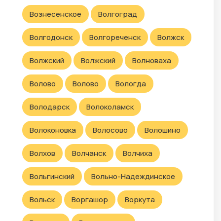
Вознесенское
Волгоград
Волгодонск
Волгореченск
Волжск
Волжский
Волжский
Волноваха
Волово
Волово
Вологда
Володарск
Волоколамск
Волоконовка
Волосово
Волошино
Волхов
Волчанск
Волчиха
Вольгинский
Вольно-Надеждинское
Вольск
Воргашор
Воркута