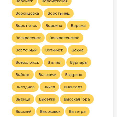
Воронеж
Воронежская
Воронцовка
Воротынец
Воротынск
Ворсино
Ворсма
Воскресенск
Воскресенское
Восточный
Воткинск
Вохма
Всеволожск
Вуктыл
Вурнары
Выборг
Выгоничи
Выдрино
Выездное
Выкса
Выльгорт
Вырица
Выселки
Высокая Гора
Высокий
Высоковск
Вытегра