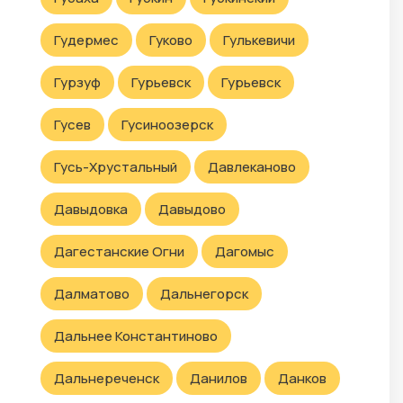
Гудермес
Гуково
Гулькевичи
Гурзуф
Гурьевск
Гурьевск
Гусев
Гусиноозерск
Гусь-Хрустальный
Давлеканово
Давыдовка
Давыдово
Дагестанские Огни
Дагомыс
Далматово
Дальнегорск
Дальнее Константиново
Дальнереченск
Данилов
Данков