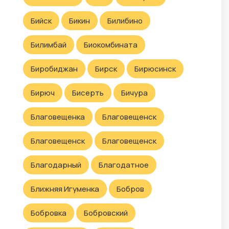
Бийск
Бикин
Билибино
Билимбай
Биокомбината
Биробиджан
Бирск
Бирюсинск
Бирюч
Бисерть
Бичура
Благовещенка
Благовещенск
Благовещенск
Благовещенск
Благодарный
Благодатное
Ближняя Игуменка
Бобров
Бобровка
Бобровский