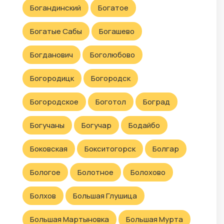
Богандинский
Богатое
Богатые Сабы
Богашево
Богданович
Боголюбово
Богородицк
Богородск
Богородское
Боготол
Боград
Богучаны
Богучар
Бодайбо
Боковская
Бокситогорск
Болгар
Бологое
Болотное
Болохово
Болхов
Большая Глушица
Большая Мартыновка
Большая Мурта