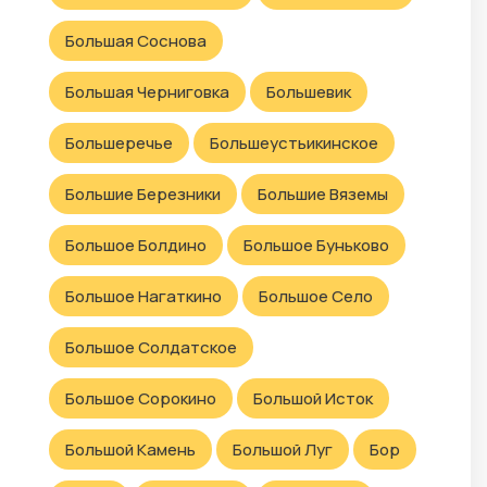
Большая Соснова
Большая Черниговка
Большевик
Большеречье
Большеустьикинское
Большие Березники
Большие Вяземы
Большое Болдино
Большое Буньково
Большое Нагаткино
Большое Село
Большое Солдатское
Большое Сорокино
Большой Исток
Большой Камень
Большой Луг
Бор