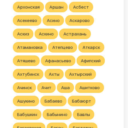
Архонская
Аршан
Асбест
Асекеево
Асино
Аскарово
Аскиз
Аскино
Астрахань
Атамановка
Атепцево
Аткарск
Атяшево
Афанасьево
Афипский
Ахтубинск
Ахты
Ахтырский
Ачинск
Ачит
Аша
Ашитково
Ашукино
Бабаево
Бабаюрт
Бабушкин
Бабынино
Бавлы
Багаевская
Баган
Багдарин