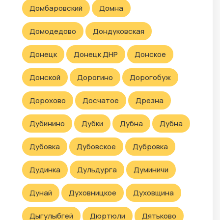
Домбаровский
Домна
Домодедово
Дондуковская
Донецк
Донецк ДНР
Донское
Донской
Дорогино
Дорогобуж
Дорохово
Досчатое
Дрезна
Дубинино
Дубки
Дубна
Дубна
Дубовка
Дубовское
Дубровка
Дудинка
Дульдурга
Думиничи
Дунай
Духовницкое
Духовщина
Дыгулыбгей
Дюртюли
Дятьково