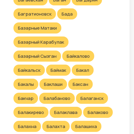
Багратионовск
Бада
Базарные Матаки
Базарный Карабулак
Базарный Сызган
Байкалово
Байкальск
Баймак
Бакал
Бакалы
Баклаши
Баксан
Бакчар
Балабаново
Балаганск
Балакирево
Балаклава
Балаково
Балахна
Балахта
Балашиха