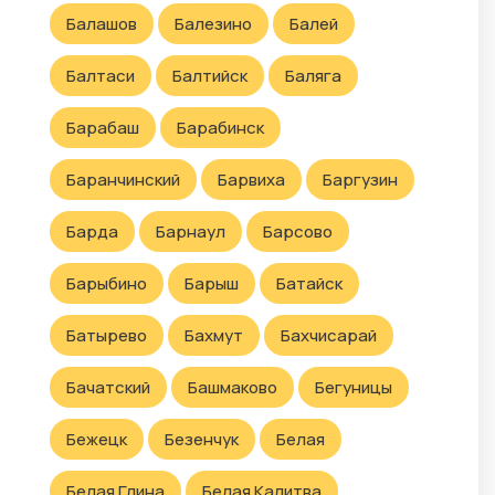
Балашов
Балезино
Балей
Балтаси
Балтийск
Баляга
Барабаш
Барабинск
Баранчинский
Барвиха
Баргузин
Барда
Барнаул
Барсово
Барыбино
Барыш
Батайск
Батырево
Бахмут
Бахчисарай
Бачатский
Башмаково
Бегуницы
Бежецк
Безенчук
Белая
Белая Глина
Белая Калитва