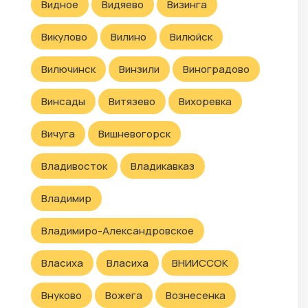
Видное
Видяево
Визинга
Викулово
Вилино
Вилюйск
Вилючинск
Винзили
Виноградово
Винсады
Витязево
Вихоревка
Вичуга
Вишневогорск
Владивосток
Владикавказ
Владимир
Владимиро-Александровское
Власиха
Власиха
ВНИИССОК
Внуково
Вожега
Вознесенка