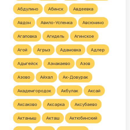
Абдулино
Абинск
Авдеевка
Авдон
Авило-Успенка
Авсюнино
Агаповка
Агидель
Агинское
Агой
Агрыз
Адамовка
Адлер
Адыгейск
Азнакаево
Азов
Азово
Айхал
Ак-Довурак
Академгородок
Акбулак
Аксай
Аксаково
Аксарка
Аксубаево
Актаныш
Акташ
Актюбинский