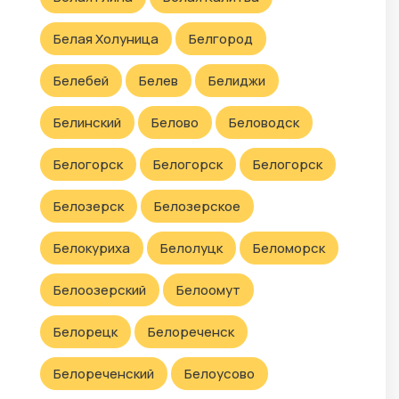
Белая Холуница
Белгород
Белебей
Белев
Белиджи
Белинский
Белово
Беловодск
Белогорск
Белогорск
Белогорск
Белозерск
Белозерское
Белокуриха
Белолуцк
Беломорск
Белоозерский
Белоомут
Белорецк
Белореченск
Белореченский
Белоусово