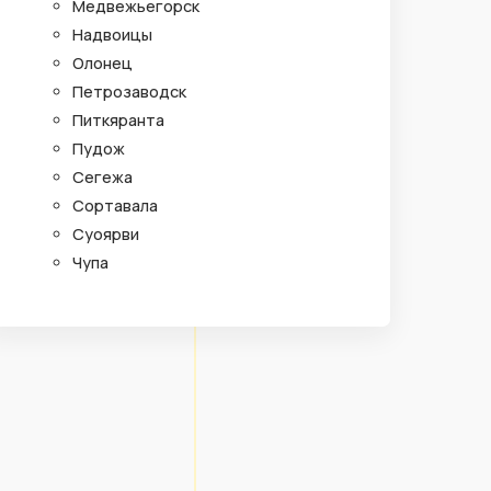
Медвежьегорск
Надвоицы
Олонец
Петрозаводск
Питкяранта
Пудож
Сегежа
Сортавала
Суоярви
Чупа