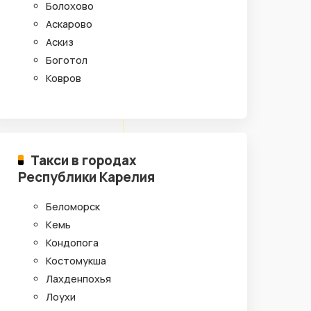
Болохово
Аскарово
Аскиз
Боготол
Ковров
Такси в городах
Республики Карелия
Беломорск
Кемь
Кондопога
Костомукша
Лахденпохья
Лоухи