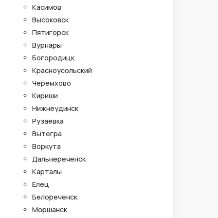
Касимов
Высоковск
Пятигорск
Вурнары
Богородицк
Красноусольский
Черемхово
Кириши
Нижнеудинск
Рузаевка
Вытегра
Воркута
Дальнереченск
Карталы
Елец
Белореченск
Моршанск