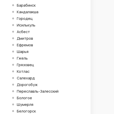
Барабинск
Кандалакша
Городец
Исилькуль
Асбест
Дмитров
Ефремов
Шарья
Гжель
Грязовец
Котлас
Салехард
Дорогобуж
Переславль-Залесский
Бологое
Шумерля
Белогорск