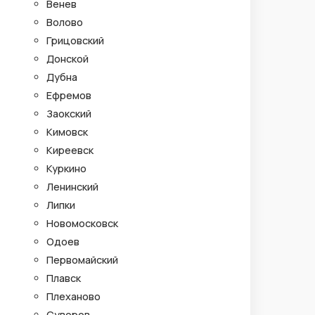
Венев
Волово
Грицовский
Донской
Дубна
Ефремов
Заокский
Кимовск
Киреевск
Куркино
Ленинский
Липки
Новомосковск
Одоев
Первомайский
Плавск
Плеханово
Суворов