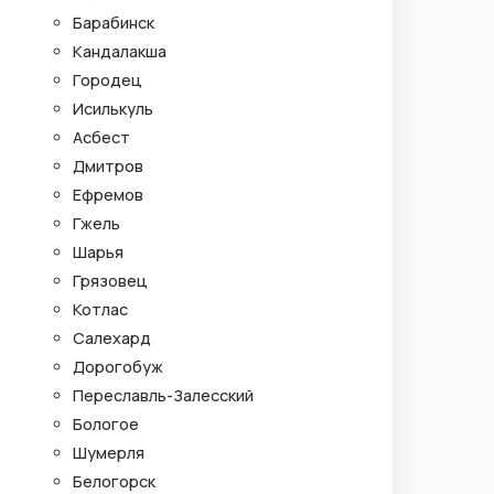
Барабинск
Кандалакша
Городец
Исилькуль
Асбест
Дмитров
Ефремов
Гжель
Шарья
Грязовец
Котлас
Салехард
Дорогобуж
Переславль-Залесский
Бологое
Шумерля
Белогорск