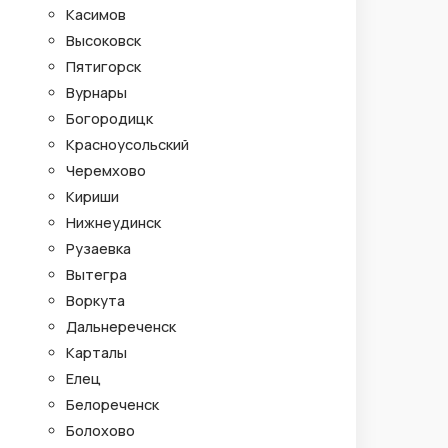
Касимов
Высоковск
Пятигорск
Вурнары
Богородицк
Красноусольский
Черемхово
Кириши
Нижнеудинск
Рузаевка
Вытегра
Воркута
Дальнереченск
Карталы
Елец
Белореченск
Болохово