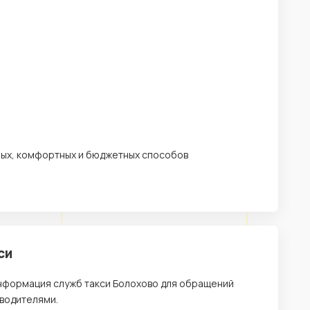
рных, комфортных и бюджетных способов
си
информация служб такси Болохово для обращений
 водителями.