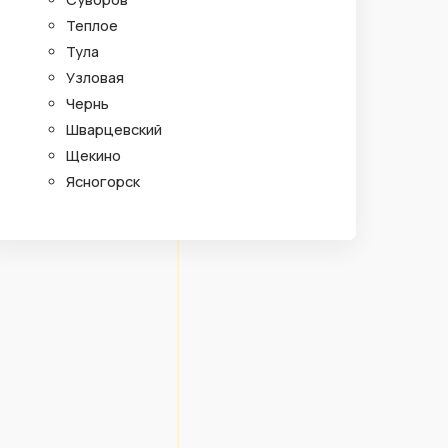
Теплое
Тула
Узловая
Чернь
Шварцевский
Щекино
Ясногорск