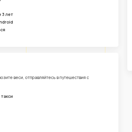
 3 лет
ndroid
ься
возите веси, отправляйтесь в путешествия с
 такси