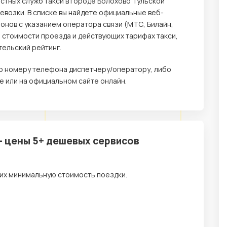
стных служб такси в городе Болохово Тульской
возки. В списке вы найдете официальные веб-
онов с указанием оператора связи (МТС, Билайн,
о стоимости проезда и действующих тарифах такси,
тельский рейтинг.
 по номеру телефона диспетчеру/оператору, либо
 или на официальном сайте онлайн.
– цены 5+ дешевых сервисов
их минимальную стоимость поездки.