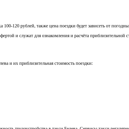
ка 100-120 рублей, также цена поездки будет зависеть от погодн
фертой и служат для ознакомления и расчёта приблизительной с
ева и их приблизительная стоимость поездки:
жность трудоустройства в такси Белева. Сервисы такси регулярн