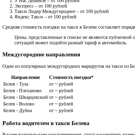
У Нас Дешевле
– от 100 рублей
Экспресс
– от 100 рублей
Такси Лидер Междугороднее
– от 100 рублей
Яндекс Такси
– от 100 рублей
Средняя стоимость поездки на такси в Белеве составляет поряд
Цены, представленные в списке не являются публичной о
ситуаций может подойти разный тариф и автомобиль.
Междугородние направления
Одни из популярных междугородних маршрутов на такси из Бел
Направление
Стоимость поездки*
Белев › Тула
от ~ рублей
Белев › Плеханово
от ~ рублей
Белев › Шварцевский
от ~ рублей
Белев › Волово
от ~ рублей
Белев › Дубна
от ~ рублей
Работа водителем в такси Белева
Владея водительским удостоверением, стоит рассмотреть возмо