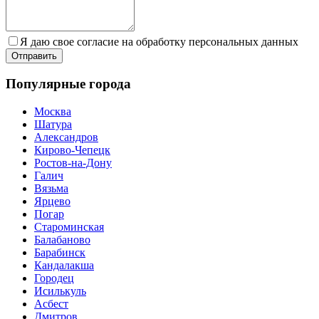
Я даю свое согласие на обработку персональных данных
Популярные города
Москва
Шатура
Александров
Кирово-Чепецк
Ростов-на-Дону
Галич
Вязьма
Ярцево
Погар
Староминская
Балабаново
Барабинск
Кандалакша
Городец
Исилькуль
Асбест
Дмитров