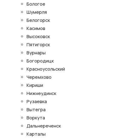
Бологое
Шумерля
Белогорск
Касимов
Высоковск
Пятигорск
Вурнары
Богородицк
Красноусольский
Черемхово
Кириши
Нижнеудинск
Рузаевка
Вытегра
Воркута
Дальнереченск
Карталы