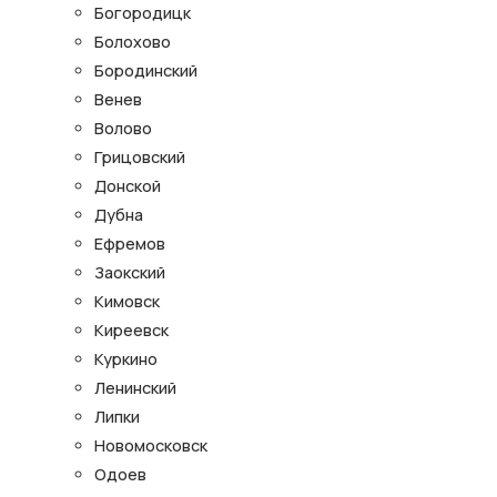
Богородицк
Болохово
Бородинский
Венев
Волово
Грицовский
Донской
Дубна
Ефремов
Заокский
Кимовск
Киреевск
Куркино
Ленинский
Липки
Новомосковск
Одоев