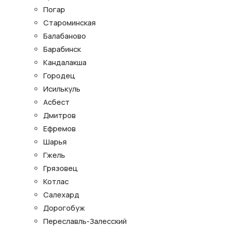
Погар
Староминская
Балабаново
Барабинск
Кандалакша
Городец
Исилькуль
Асбест
Дмитров
Ефремов
Шарья
Гжель
Грязовец
Котлас
Салехард
Дорогобуж
Переславль-Залесский