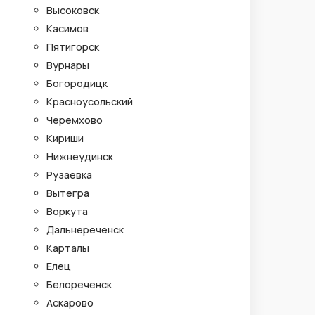
Высоковск
Касимов
Пятигорск
Вурнары
Богородицк
Красноусольский
Черемхово
Кириши
Нижнеудинск
Рузаевка
Вытегра
Воркута
Дальнереченск
Карталы
Елец
Белореченск
Аскарово