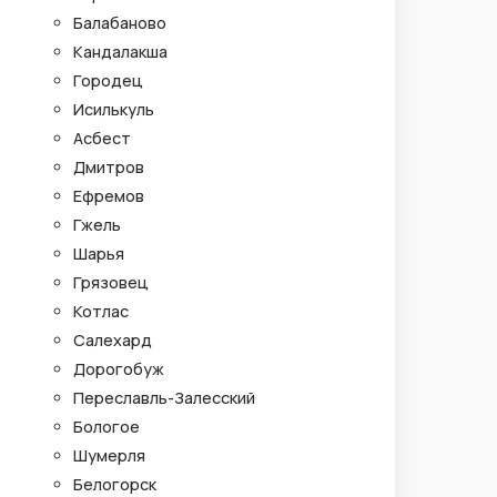
Балабаново
Кандалакша
Городец
Исилькуль
Асбест
Дмитров
Ефремов
Гжель
Шарья
Грязовец
Котлас
Салехард
Дорогобуж
Переславль-Залесский
Бологое
Шумерля
Белогорск