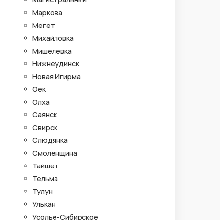
Маркова
Мегет
Михайловка
Мишелевка
Нижнеудинск
Новая Игирма
Оек
Олха
Саянск
Свирск
Слюдянка
Смоленщина
Тайшет
Тельма
Тулун
Улькан
Усолье-Сибирское