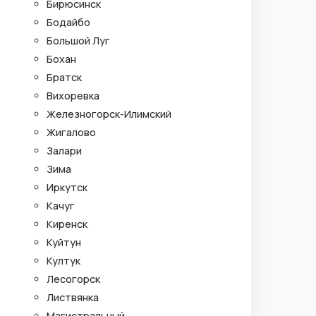
Бирюсинск
Бодайбо
Большой Луг
Бохан
Братск
Вихоревка
Железногорск-Илимский
Жигалово
Залари
Зима
Иркутск
Качуг
Киренск
Куйтун
Култук
Лесогорск
Листвянка
Магистральный