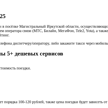
25
си в посёлке Магистральный Иркутской области, осуществляющи
ем оператора связи (МТС, Билайн, МегаФон, Tele2, Yota), а та
йтинг.
елефона диспетчеру/оператору, либо закажите такси через мобил
ны 5+ дешевых сервисов
тоимость поездки.
т порядка 100-120 рублей, также цена поездки будет зависеть о