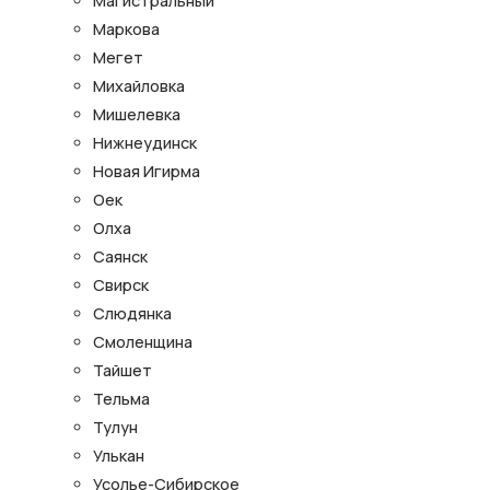
Магистральный
Маркова
Мегет
Михайловка
Мишелевка
Нижнеудинск
Новая Игирма
Оек
Олха
Саянск
Свирск
Слюдянка
Смоленщина
Тайшет
Тельма
Тулун
Улькан
Усолье-Сибирское