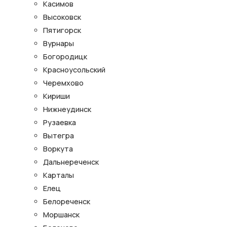
Касимов
Высоковск
Пятигорск
Вурнары
Богородицк
Красноусольский
Черемхово
Кириши
Нижнеудинск
Рузаевка
Вытегра
Воркута
Дальнереченск
Карталы
Елец
Белореченск
Моршанск