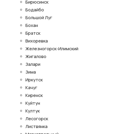
Бирюсинск
Бодайбо
Большой Луг
Бохан
Братск
Вихоревка
Железногорск-Илимский
Жигалово
Залари
Зима
Иркутск
Качуг
Киренск
Куйтун
Култук
Лесогорск
Листвянка