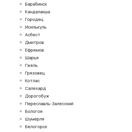
Барабинск
Кандалакша
Городец
Исилькуль
Асбест
Дмитров
Ефремов
Шарья
Гжель
Грязовец
Котлас
Салехард
Дорогобуж
Переславль-Залесский
Бологое
Шумерля
Белогорск