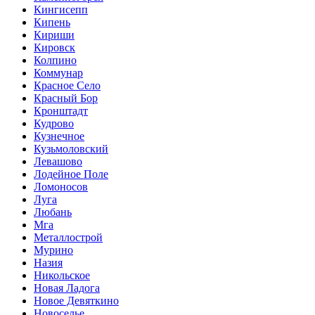
Кингисепп
Кипень
Кириши
Кировск
Колпино
Коммунар
Красное Село
Красный Бор
Кронштадт
Кудрово
Кузнечное
Кузьмоловский
Левашово
Лодейное Поле
Ломоносов
Луга
Любань
Мга
Металлострой
Мурино
Назия
Никольское
Новая Ладога
Новое Девяткино
Новоселье