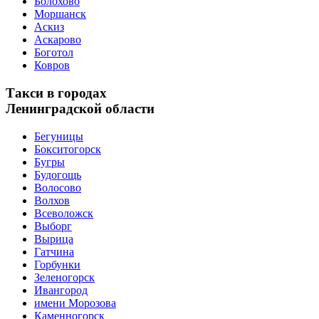
Болохово
Моршанск
Аскиз
Аскарово
Боготол
Ковров
Такси в городах
Ленинградской области
Бегуницы
Бокситогорск
Бугры
Будогощь
Волосово
Волхов
Всеволожск
Выборг
Вырица
Гатчина
Горбунки
Зеленогорск
Ивангород
имени Морозова
Каменногорск