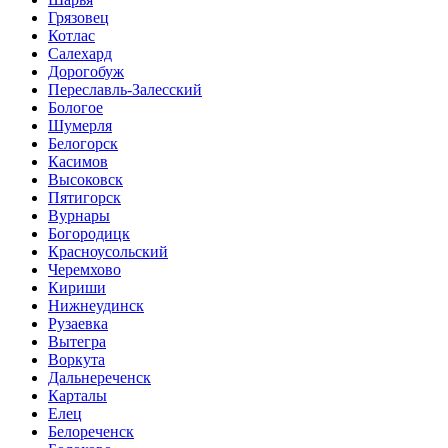
Грязовец
Котлас
Салехард
Дорогобуж
Переславль-Залесский
Бологое
Шумерля
Белогорск
Касимов
Высоковск
Пятигорск
Вурнары
Богородицк
Красноусольский
Черемхово
Кириши
Нижнеудинск
Рузаевка
Вытегра
Воркута
Дальнереченск
Карталы
Елец
Белореченск