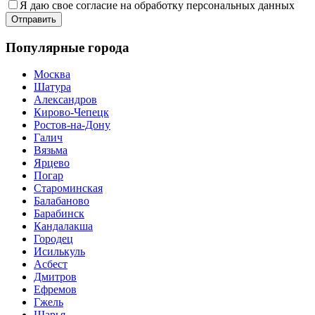
Я даю свое согласие на обработку персональных данных
Популярные города
Москва
Шатура
Александров
Кирово-Чепецк
Ростов-на-Дону
Галич
Вязьма
Ярцево
Погар
Староминская
Балабаново
Барабинск
Кандалакша
Городец
Исилькуль
Асбест
Дмитров
Ефремов
Гжель
Шарья