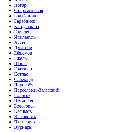
Погар
Староминская
Балабаново
Барабинск
Кандалакша
Городец
Исилькуль
Асбест
Дмитров
Ефремов
Гжель
Шарья
Грязовец
Котлас
Салехард
Дорогобуж
Переславль-Залесский
Бологое
Шумерля
Белогорск
Касимов
Высоковск
Пятигорск
Вурнары