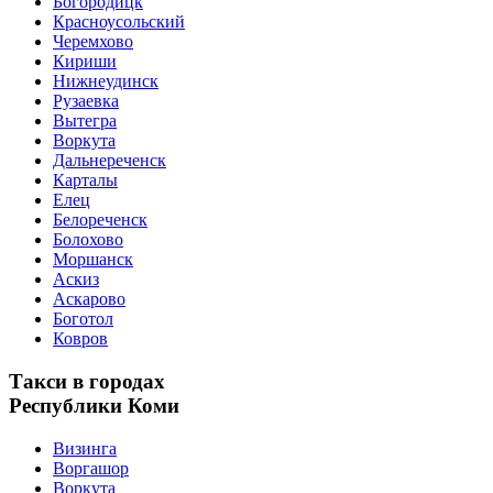
Богородицк
Красноусольский
Черемхово
Кириши
Нижнеудинск
Рузаевка
Вытегра
Воркута
Дальнереченск
Карталы
Елец
Белореченск
Болохово
Моршанск
Аскиз
Аскарово
Боготол
Ковров
Такси в городах
Республики Коми
Визинга
Воргашор
Воркута