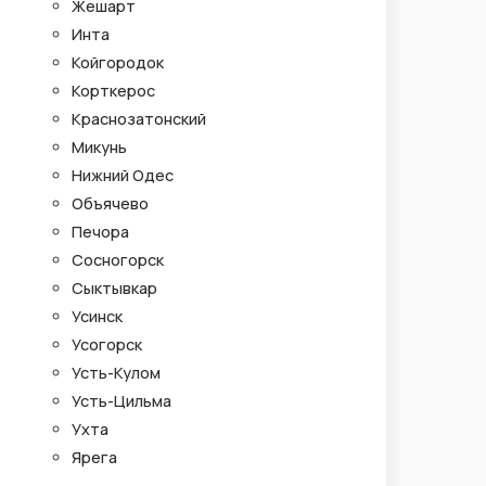
Жешарт
Инта
Койгородок
Корткерос
Краснозатонский
Микунь
Нижний Одес
Объячево
Печора
Сосногорск
Сыктывкар
Усинск
Усогорск
Усть-Кулом
Усть-Цильма
Ухта
Ярега