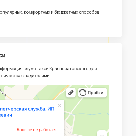
 популярных, комфортных и бюджетных способов
си
информация служб такси Краснозатонского для
ничества с водителями.