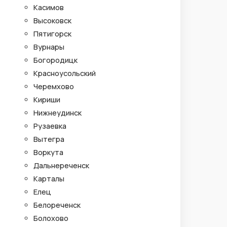
Касимов
Высоковск
Пятигорск
Вурнары
Богородицк
Красноусольский
Черемхово
Кириши
Нижнеудинск
Рузаевка
Вытегра
Воркута
Дальнереченск
Карталы
Елец
Белореченск
Болохово