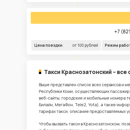
+7 (82
Цена поездки:
от 100 рублей
Режим рабо
Такси Краснозатонский – все 
Выше представлен список всех сервисов и ме
Республики Коми, осуществляющих пассажирс
веб-сайты, городские и мобильные номера т
Билайн, МегаФон, Tele2, Yota), а также инф
тарифах такси, описание предоставляемых ус
Чтобы вызвать такси в Краснозатонском, по