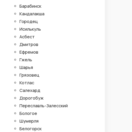
Барабинск
Кандалакша
Городец
Исилькуль
Асбест
Дмитров
Ефремов
Гжель
Шарья
Грязовец
Котлас
Салехард
Дорогобуж
Переславль-Залесский
Бологое
Шумерля
Белогорск