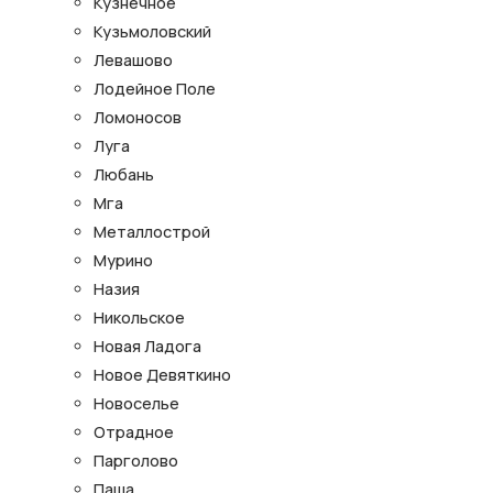
Кузнечное
Кузьмоловский
Левашово
Лодейное Поле
Ломоносов
Луга
Любань
Мга
Металлострой
Мурино
Назия
Никольское
Новая Ладога
Новое Девяткино
Новоселье
Отрадное
Парголово
Паша