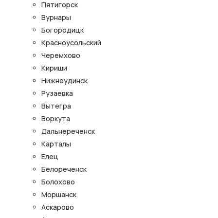
Пятигорск
Вурнары
Богородицк
Красноусольский
Черемхово
Кириши
Нижнеудинск
Рузаевка
Вытегра
Воркута
Дальнереченск
Карталы
Елец
Белореченск
Болохово
Моршанск
Аскарово