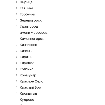
Вырица
Гатчина
Горбунки
Зеленогорск
Ивангород
имени Морозова
Каменногорск
Кингисепп
Кипень
Кириши
Кировск
Колпино
Коммунар
Красное Село
Красный Бор
Кронштадт
Кудрово