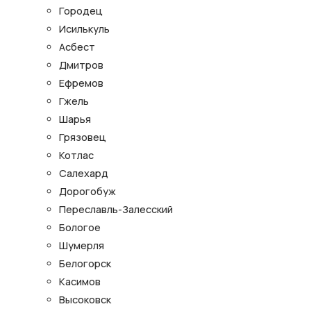
Городец
Исилькуль
Асбест
Дмитров
Ефремов
Гжель
Шарья
Грязовец
Котлас
Салехард
Дорогобуж
Переславль-Залесский
Бологое
Шумерля
Белогорск
Касимов
Высоковск