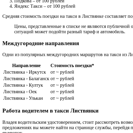
Подкова
– от 100 рублей
Яндекс Такси
– от 100 рублей
Средняя стоимость поездки на такси в Листвянке составляет по
Цены, представленные в списке не являются публичной о
ситуаций может подойти разный тариф и автомобиль.
Междугородние направления
Одни из популярных междугородних маршрутов на такси из Ли
Направление
Стоимость поездки*
Листвянка › Иркутск
от ~ рублей
Листвянка › Балаганск
от ~ рублей
Листвянка › Култук
от ~ рублей
Листвянка › Оек
от ~ рублей
Листвянка › Улькан
от ~ рублей
Работа водителем в такси Листвянки
Владея водительским удостоверением, стоит рассмотреть возмо
предложениях вы можете найти на странице службы, перейдя 
являются: