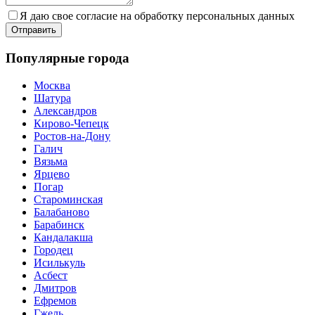
Я даю свое согласие на обработку персональных данных
Популярные города
Москва
Шатура
Александров
Кирово-Чепецк
Ростов-на-Дону
Галич
Вязьма
Ярцево
Погар
Староминская
Балабаново
Барабинск
Кандалакша
Городец
Исилькуль
Асбест
Дмитров
Ефремов
Гжель