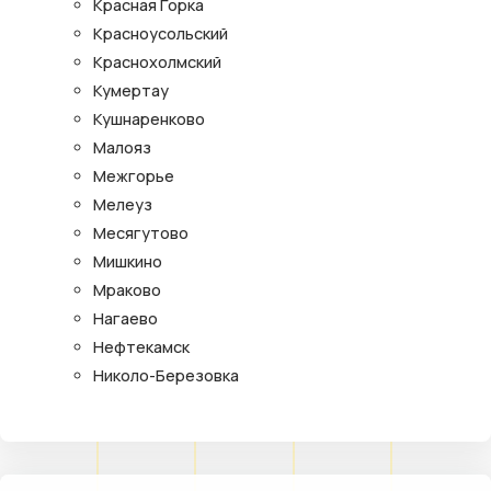
Красная Горка
Красноусольский
Краснохолмский
Кумертау
Кушнаренково
Малояз
Межгорье
Мелеуз
Месягутово
Мишкино
Мраково
Нагаево
Нефтекамск
Николо-Березовка