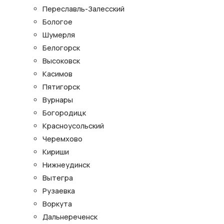
Переславль-Залесский
Бологое
Шумерля
Белогорск
Высоковск
Касимов
Пятигорск
Вурнары
Богородицк
Красноусольский
Черемхово
Кириши
Нижнеудинск
Вытегра
Рузаевка
Воркута
Дальнереченск