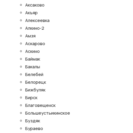
Аксаково
Акъяр
Алексеевка
Алкино-2
Амзя
Аскарово
Аскино
Баймак
Бакалы
Белебей
Белорецк
Бижбуляк
Бирск
Благовещенск
Большеустьикинское
Буздяк
Бураево