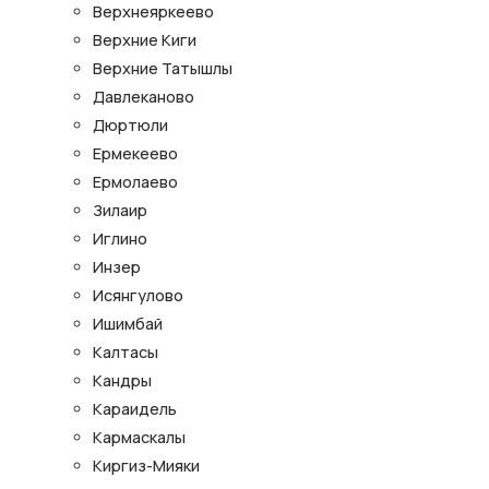
Верхнеяркеево
Верхние Киги
Верхние Татышлы
Давлеканово
Дюртюли
Ермекеево
Ермолаево
Зилаир
Иглино
Инзер
Исянгулово
Ишимбай
Калтасы
Кандры
Караидель
Кармаскалы
Киргиз-Мияки