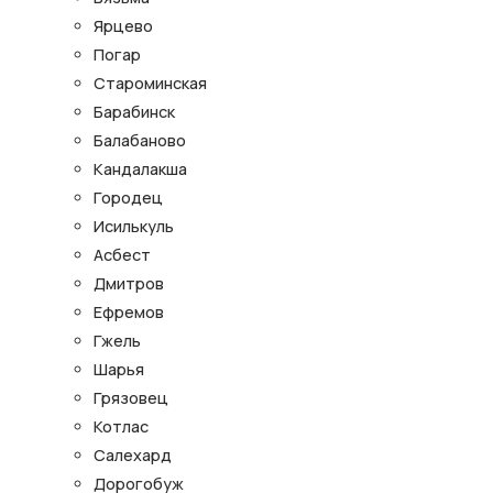
Ярцево
Погар
Староминская
Барабинск
Балабаново
Кандалакша
Городец
Исилькуль
Асбест
Дмитров
Ефремов
Гжель
Шарья
Грязовец
Котлас
Салехард
Дорогобуж