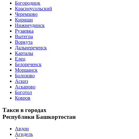
Богородицк
Красноусольский
Черемхово
Кириши
Нижнеудинск
Рузаевка
Вытегра
Воркута
Дальнереченск
Карталы
Елец
Белореченск
Моршанск
Болохово
Аскиз
Аскарово
Боготол
Ковров
Такси в городах
Республики Башкортостан
Авдон
Агидель