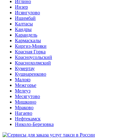
Иглино
Инзер
Исянгулово
Ишимбай
Калтасы
Кандры
Караидель
Кармаскалы
Киргиз-Мияки
Красная Горка
Красноусольский
Краснохолмский
Кумертау
Кушнаренково
Малояз
Межгорье
Мелеуз
Месягутово
Мишкино
Мраково
Нагаево
Нефтекамск
Николо-Березовка