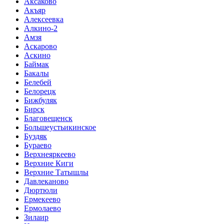
Аксаково
Акъяр
Алексеевка
Алкино-2
Амзя
Аскарово
Аскино
Баймак
Бакалы
Белебей
Белорецк
Бижбуляк
Бирск
Благовещенск
Большеустьикинское
Буздяк
Бураево
Верхнеяркеево
Верхние Киги
Верхние Татышлы
Давлеканово
Дюртюли
Ермекеево
Ермолаево
Зилаир