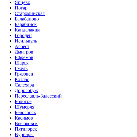
Ярцево
Погар
Староминская
Балабаново
Барабинск
Кандалакша
Городец
Исилькуль
Асбест
Дмитров
Ефремов
Шарья
Гжель
Грязовец
Котлас
Салехард
Дорогобуж
Переславль-Залесский
Бологое
Шумерля
Белогорск
Касимов
Высоковск
Пятигорск
Вурнары