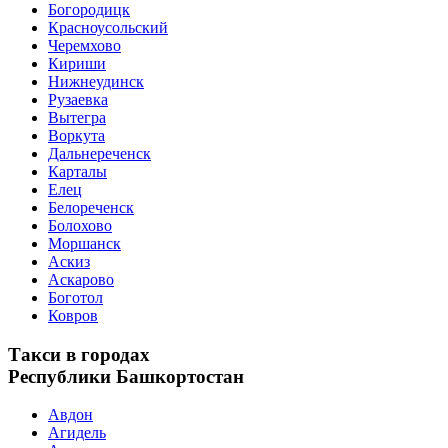
Богородицк
Красноусольский
Черемхово
Кириши
Нижнеудинск
Рузаевка
Вытегра
Воркута
Дальнереченск
Карталы
Елец
Белореченск
Болохово
Моршанск
Аскиз
Аскарово
Боготол
Ковров
Такси в городах
Республики Башкортостан
Авдон
Агидель