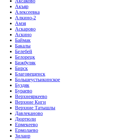
Аксаково
Акъяр
Алексеевка
Алкино-2
Амзя
Аскарово
Аскино
Баймак
Бакалы
Белебей
Белорецк
Бижбуляк
Бирск
Благовещенск
Большеустьикинское
Буздяк
Бураево
Верхнеяркеево
Верхние Киги
Верхние Татышлы
Давлеканово
Дюртюли
Ермекеево
Ермолаево
Зилаир