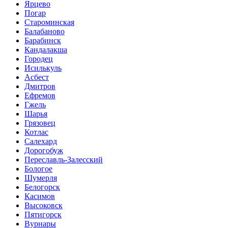
Ярцево
Погар
Староминская
Балабаново
Барабинск
Кандалакша
Городец
Исилькуль
Асбест
Дмитров
Ефремов
Гжель
Шарья
Грязовец
Котлас
Салехард
Дорогобуж
Переславль-Залесский
Бологое
Шумерля
Белогорск
Касимов
Высоковск
Пятигорск
Вурнары