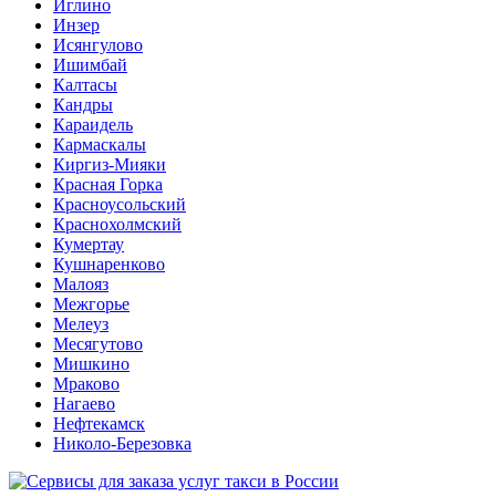
Иглино
Инзер
Исянгулово
Ишимбай
Калтасы
Кандры
Караидель
Кармаскалы
Киргиз-Мияки
Красная Горка
Красноусольский
Краснохолмский
Кумертау
Кушнаренково
Малояз
Межгорье
Мелеуз
Месягутово
Мишкино
Мраково
Нагаево
Нефтекамск
Николо-Березовка