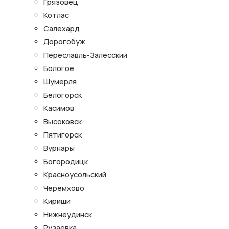
Грязовец
Котлас
Салехард
Дорогобуж
Переславль-Залесский
Бологое
Шумерля
Белогорск
Касимов
Высоковск
Пятигорск
Вурнары
Богородицк
Красноусольский
Черемхово
Кириши
Нижнеудинск
Рузаевка