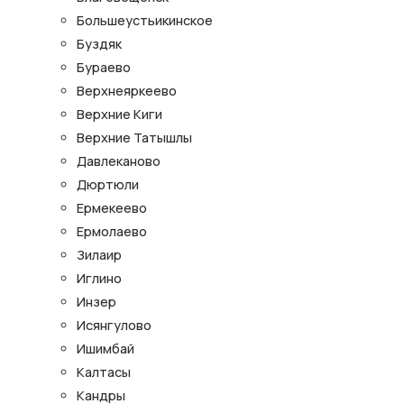
Большеустьикинское
Буздяк
Бураево
Верхнеяркеево
Верхние Киги
Верхние Татышлы
Давлеканово
Дюртюли
Ермекеево
Ермолаево
Зилаир
Иглино
Инзер
Исянгулово
Ишимбай
Калтасы
Кандры