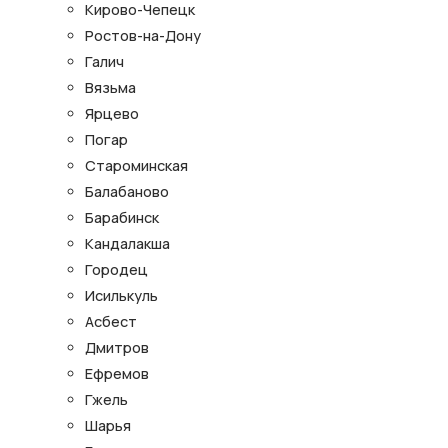
Кирово-Чепецк
Ростов-на-Дону
Галич
Вязьма
Ярцево
Погар
Староминская
Балабаново
Барабинск
Кандалакша
Городец
Исилькуль
Асбест
Дмитров
Ефремов
Гжель
Шарья