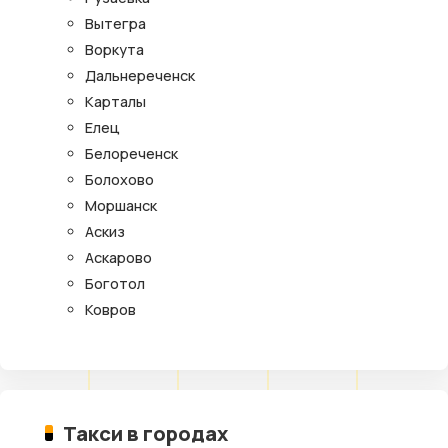
Вытегра
Воркута
Дальнереченск
Карталы
Елец
Белореченск
Болохово
Моршанск
Аскиз
Аскарово
Боготол
Ковров
Такси в городах