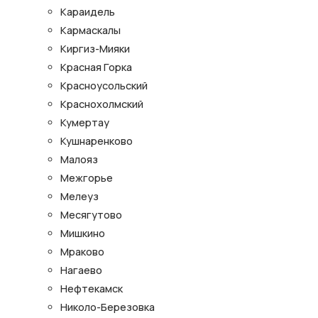
Караидель
Кармаскалы
Киргиз-Мияки
Красная Горка
Красноусольский
Краснохолмский
Кумертау
Кушнаренково
Малояз
Межгорье
Мелеуз
Месягутово
Мишкино
Мраково
Нагаево
Нефтекамск
Николо-Березовка