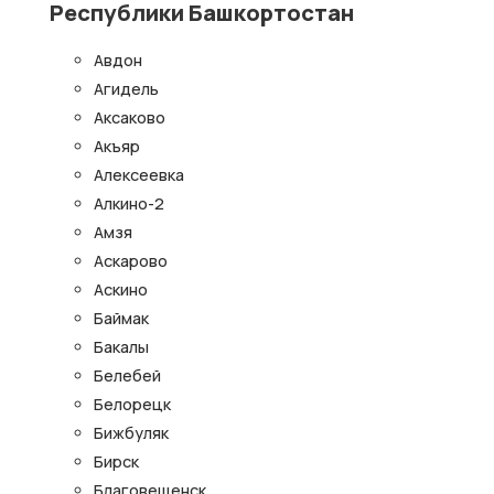
Республики Башкортостан
Авдон
Агидель
Аксаково
Акъяр
Алексеевка
Алкино-2
Амзя
Аскарово
Аскино
Баймак
Бакалы
Белебей
Белорецк
Бижбуляк
Бирск
Благовещенск