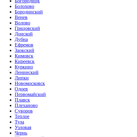
Богородицк
Болохово
Бородинский
Венев
Волово
Грицовский
Донской
Дубна
Ефремов
Заокский
Кимовск
Киреевск
Куркино
Ленинский
Липки
Новомосковск
Одоев
Первомайский
Плавск
Плеханово
Суворов
Теплое
Тула
Узловая
Чернь