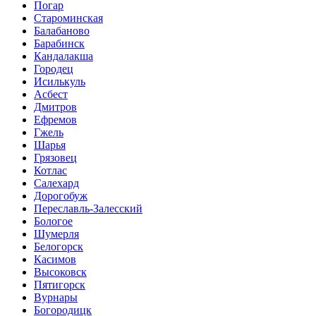
Погар
Староминская
Балабаново
Барабинск
Кандалакша
Городец
Исилькуль
Асбест
Дмитров
Ефремов
Гжель
Шарья
Грязовец
Котлас
Салехард
Дорогобуж
Переславль-Залесский
Бологое
Шумерля
Белогорск
Касимов
Высоковск
Пятигорск
Вурнары
Богородицк