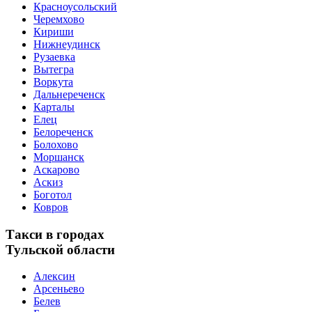
Красноусольский
Черемхово
Кириши
Нижнеудинск
Рузаевка
Вытегра
Воркута
Дальнереченск
Карталы
Елец
Белореченск
Болохово
Моршанск
Аскарово
Аскиз
Боготол
Ковров
Такси в городах
Тульской области
Алексин
Арсеньево
Белев