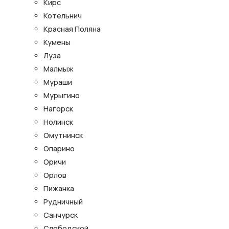
Кирс
Котельнич
Красная Поляна
Кумены
Луза
Малмыж
Мураши
Мурыгино
Нагорск
Нолинск
Омутнинск
Опарино
Оричи
Орлов
Пижанка
Рудничный
Санчурск
Слободской