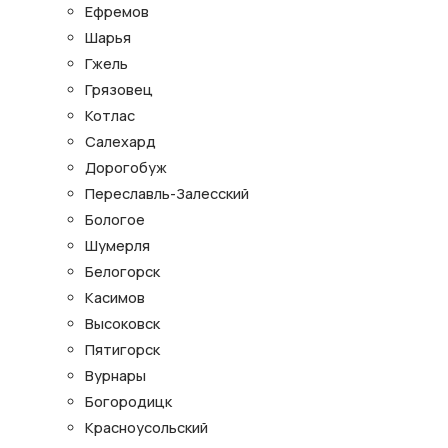
Ефремов
Шарья
Гжель
Грязовец
Котлас
Салехард
Дорогобуж
Переславль-Залесский
Бологое
Шумерля
Белогорск
Касимов
Высоковск
Пятигорск
Вурнары
Богородицк
Красноусольский