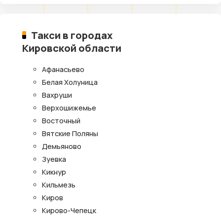
Такси в городах
Кировской области
Афанасьево
Белая Холуница
Вахруши
Верхошижемье
Восточный
Вятские Поляны
Демьяново
Зуевка
Кикнур
Кильмезь
Киров
Кирово-Чепецк