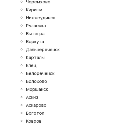
Черемхово
Кириши
Нижнеудинск
Рузаевка
Вытегра
Воркута
Дальнереченск
Карталы
Елец
Белореченск
Болохово
Моршанск
Аскиз
Аскарово
Боготол
Ковров