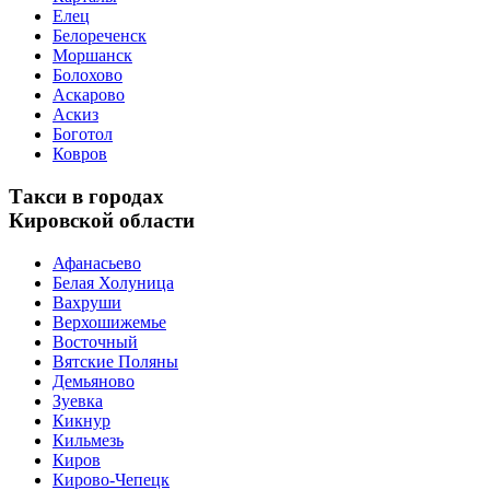
Елец
Белореченск
Моршанск
Болохово
Аскарово
Аскиз
Боготол
Ковров
Такси в городах
Кировской области
Афанасьево
Белая Холуница
Вахруши
Верхошижемье
Восточный
Вятские Поляны
Демьяново
Зуевка
Кикнур
Кильмезь
Киров
Кирово-Чепецк