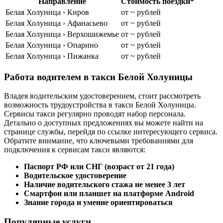
Направление
Стоимость поездки*
Белая Холуница › Киров
от ~ рублей
Белая Холуница › Афанасьево
от ~ рублей
Белая Холуница › Верхошижемье
от ~ рублей
Белая Холуница › Опарино
от ~ рублей
Белая Холуница › Пижанка
от ~ рублей
Работа водителем в такси Белой Холуницы
Владея водительским удостоверением, стоит рассмотреть
возможность трудоустройства в такси Белой Холуницы.
Сервисы такси регулярно проводят набор персонала.
Детально о доступных предложениях вы можете найти на
странице службы, перейдя по ссылке интересующего сервиса.
Обратите внимание, что ключевыми требованиями для
подключения к сервисам такси являются:
Паспорт РФ или СНГ (возраст от 21 года)
Водительское удостоверение
Наличие водительского стажа не менее 3 лет
Смартфон или планшет на платформе Android
Знание города и умение ориентироваться
Популярные услуги