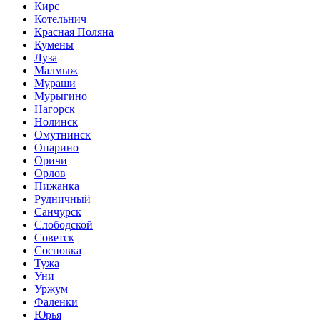
Кирс
Котельнич
Красная Поляна
Кумены
Луза
Малмыж
Мураши
Мурыгино
Нагорск
Нолинск
Омутнинск
Опарино
Оричи
Орлов
Пижанка
Рудничный
Санчурск
Слободской
Советск
Сосновка
Тужа
Уни
Уржум
Фаленки
Юрья