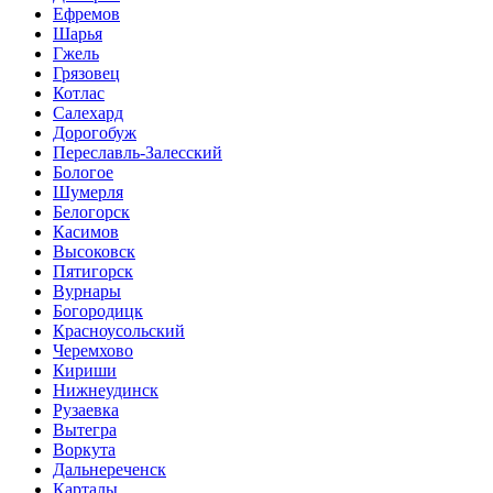
Ефремов
Шарья
Гжель
Грязовец
Котлас
Салехард
Дорогобуж
Переславль-Залесский
Бологое
Шумерля
Белогорск
Касимов
Высоковск
Пятигорск
Вурнары
Богородицк
Красноусольский
Черемхово
Кириши
Нижнеудинск
Рузаевка
Вытегра
Воркута
Дальнереченск
Карталы