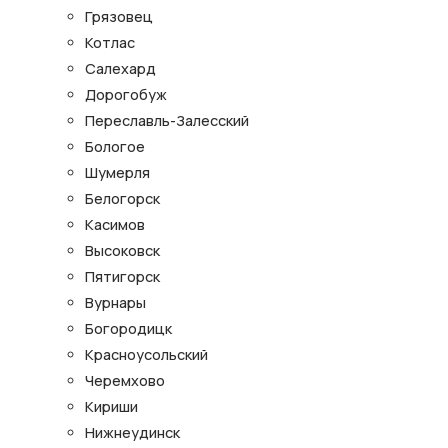
Грязовец
Котлас
Салехард
Дорогобуж
Переславль-Залесский
Бологое
Шумерля
Белогорск
Касимов
Высоковск
Пятигорск
Вурнары
Богородицк
Красноусольский
Черемхово
Кириши
Нижнеудинск