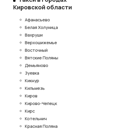
Кировской области
Афанасьево
Белая Холуница
Вахруши
Верхошижемье
Восточный
Вятские Поляны
Демьяново
Зуевка
Кикнур
Кильмезь
Киров
Кирово-Чепецк
Кирс
Котельнич
Красная Поляна