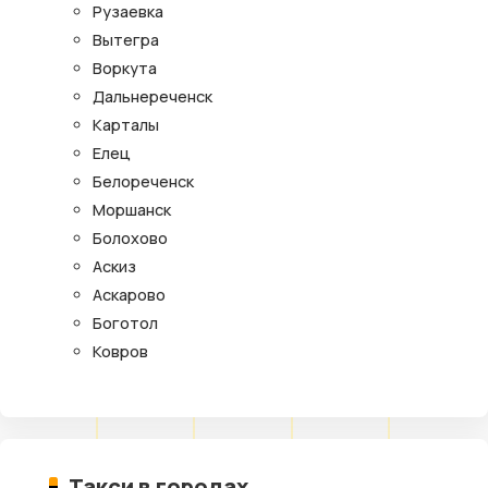
Рузаевка
Вытегра
Воркута
Дальнереченск
Карталы
Елец
Белореченск
Моршанск
Болохово
Аскиз
Аскарово
Боготол
Ковров
Такси в городах