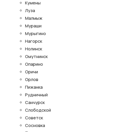
Кумены
Луза
Малмыж
Мураши
Мурыгино
Нагорск
Нолинск
Омутнинск
Опарино
Оричи
Орлов
Пижанка
Рудничный
Санчурск
Слободской
Советск
Сосновка