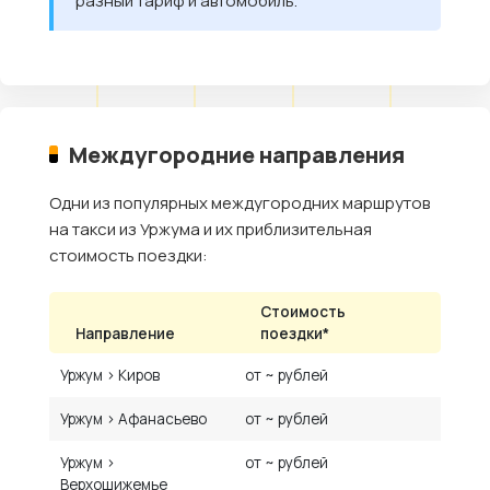
разный тариф и автомобиль.
Междугородние направления
Одни из популярных междугородних маршрутов
на такси из Уржума и их приблизительная
стоимость поездки:
Стоимость
Направление
поездки*
Уржум › Киров
от ~ рублей
Уржум › Афанасьево
от ~ рублей
Уржум ›
от ~ рублей
Верхошижемье