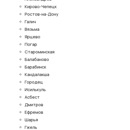
Кирово-Чепецк
Ростов-на-Дону
Галич
Вязьма
Ярцево
Погар
Староминская
Балабаново
Барабинск
Кандалакша
Городец
Исилькуль
Асбест
Дмитров
Ефремов
Шарья
Гжель