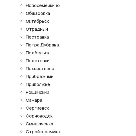
Новосемейкино
Обшаровка
Октябрьск
Отрадный
Пестравка
Петра Дубрава
Подбельск
Подстепки
Похвистнево
Прибрежный
Приволжье
Рощинский
Самара
Сергиевск
Серноводск
Смышляевка
Стройкерамика