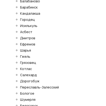
Балабаново
Барабинск
Кандалакша
Городец
Исилькуль
Асбест
Дмитров
Ефремов
Шарья
Гжель
Грязовец
Котлас
Салехард
Дорогобуж
Переславль-Залесский
Бологое
Шумерля
Белогорск