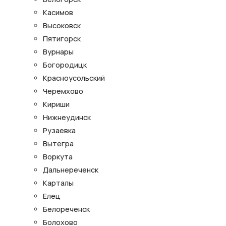
Касимов
Высоковск
Пятигорск
Вурнары
Богородицк
Красноусольский
Черемхово
Кириши
Нижнеудинск
Рузаевка
Вытегра
Воркута
Дальнереченск
Карталы
Елец
Белореченск
Болохово