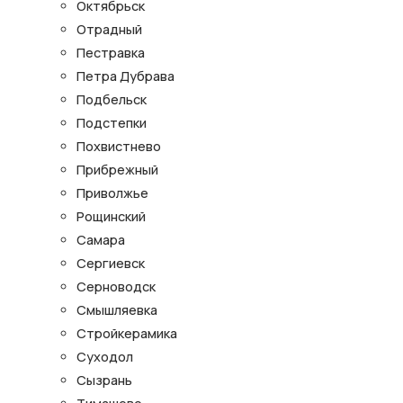
Октябрьск
Отрадный
Пестравка
Петра Дубрава
Подбельск
Подстепки
Похвистнево
Прибрежный
Приволжье
Рощинский
Самара
Сергиевск
Серноводск
Смышляевка
Стройкерамика
Суходол
Сызрань