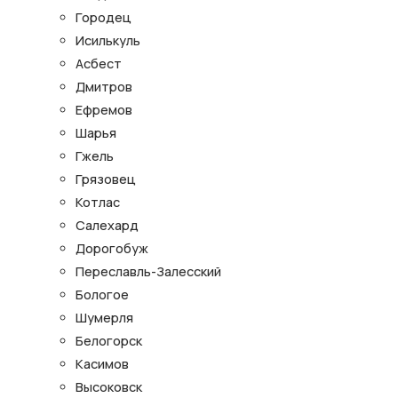
Городец
Исилькуль
Асбест
Дмитров
Ефремов
Шарья
Гжель
Грязовец
Котлас
Салехард
Дорогобуж
Переславль-Залесский
Бологое
Шумерля
Белогорск
Касимов
Высоковск