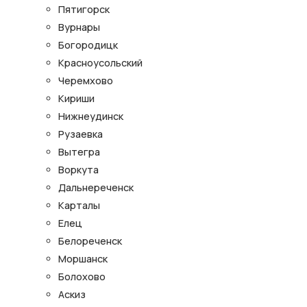
Пятигорск
Вурнары
Богородицк
Красноусольский
Черемхово
Кириши
Нижнеудинск
Рузаевка
Вытегра
Воркута
Дальнереченск
Карталы
Елец
Белореченск
Моршанск
Болохово
Аскиз