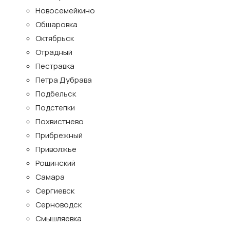
Новосемейкино
Обшаровка
Октябрьск
Отрадный
Пестравка
Петра Дубрава
Подбельск
Подстепки
Похвистнево
Прибрежный
Приволжье
Рощинский
Самара
Сергиевск
Серноводск
Смышляевка