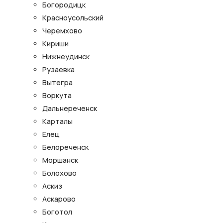
Богородицк
Красноусольский
Черемхово
Кириши
Нижнеудинск
Рузаевка
Вытегра
Воркута
Дальнереченск
Карталы
Елец
Белореченск
Моршанск
Болохово
Аскиз
Аскарово
Боготол