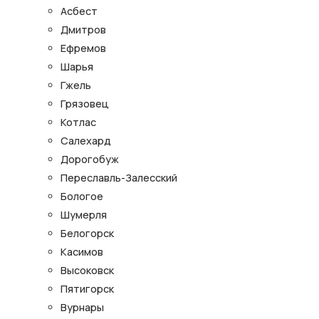
Асбест
Дмитров
Ефремов
Шарья
Гжель
Грязовец
Котлас
Салехард
Дорогобуж
Переславль-Залесский
Бологое
Шумерля
Белогорск
Касимов
Высоковск
Пятигорск
Вурнары