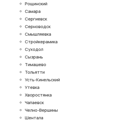
Рощинский
Самара
Сергиевск
Серноводск
Смышляевка
Стройкерамика
Суходол
Сызрань
Тимашево
Тольятти
Усть-Кинельский
Утевка
Хворостянка
Чапаевск
Челно-Вершины
Шентала