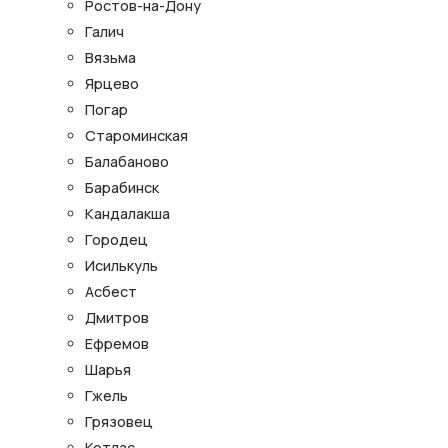
Ростов-на-Дону
Галич
Вязьма
Ярцево
Погар
Староминская
Балабаново
Барабинск
Кандалакша
Городец
Исилькуль
Асбест
Дмитров
Ефремов
Шарья
Гжель
Грязовец
Котлас