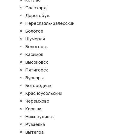
Салехард
Дорогобуж
Переславль-Залесский
Бологое
Шумерля
Белогорск
Касимов
Высоковск
Пятигорск
Вурнары
Богородицк
Красноусольский
Черемхово
Кириши
Нижнеудинск
Рузаевка
Вытегра