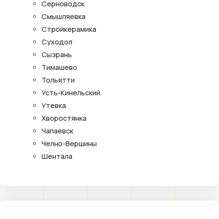
Серноводск
Смышляевка
Стройкерамика
Суходол
Сызрань
Тимашево
Тольятти
Усть-Кинельский
Утевка
Хворостянка
Чапаевск
Челно-Вершины
Шентала