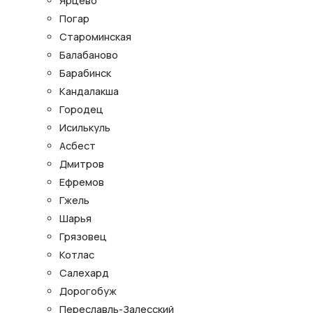
Ярцево
Погар
Староминская
Балабаново
Барабинск
Кандалакша
Городец
Исилькуль
Асбест
Дмитров
Ефремов
Гжель
Шарья
Грязовец
Котлас
Салехард
Дорогобуж
Переславль-Залесский