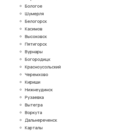
Бологое
Шумерля
Белогорск
Касимов
Высоковск
Пятигорск
Вурнары
Богородицк
Красноусольский
Черемхово
Кириши
Нижнеудинск
Рузаевка
Вытегра
Воркута
Дальнереченск
Карталы