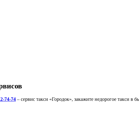
рвисов
22-74-74
– сервис такси «Городок», закажите недорогое такси в б