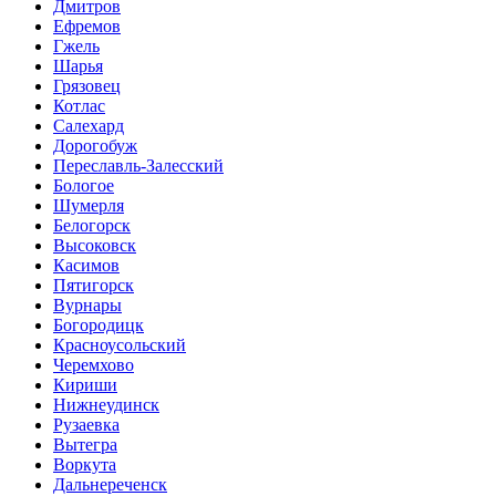
Дмитров
Ефремов
Гжель
Шарья
Грязовец
Котлас
Салехард
Дорогобуж
Переславль-Залесский
Бологое
Шумерля
Белогорск
Высоковск
Касимов
Пятигорск
Вурнары
Богородицк
Красноусольский
Черемхово
Кириши
Нижнеудинск
Рузаевка
Вытегра
Воркута
Дальнереченск