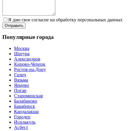
Я даю свое согласие на обработку персональных данных
Популярные города
Москва
Шатура
Александров
Кирово-Чепецк
Ростов-на-Дону
Галич
Вязьма
Ярцево
Погар
Староминская
Балабаново
Барабинск
Кандалакша
Городец
Исилькуль
Асбест