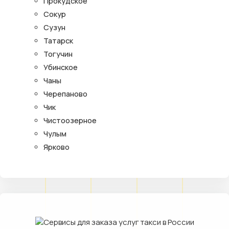
Прокудское
Сокур
Сузун
Татарск
Тогучин
Убинское
Чаны
Черепаново
Чик
Чистоозерное
Чулым
Ярково