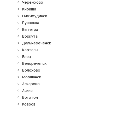
Черемхово
Кириши
Нижнеудинск
Рузаевка
Вытегра
Воркута
Дальнереченск
Карталы
Елец
Белореченск
Болохово
Моршанск
Аскарово
Аскиз
Боготол
Ковров