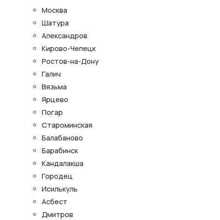
Москва
Шатура
Александров
Кирово-Чепецк
Ростов-на-Дону
Галич
Вязьма
Ярцево
Погар
Староминская
Балабаново
Барабинск
Кандалакша
Городец
Исилькуль
Асбест
Дмитров