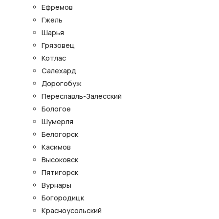
Ефремов
Гжель
Шарья
Грязовец
Котлас
Салехард
Дорогобуж
Переславль-Залесский
Бологое
Шумерля
Белогорск
Касимов
Высоковск
Пятигорск
Вурнары
Богородицк
Красноусольский