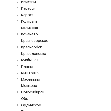
Искитим
Карасук
Каргат
Колывань
Кольцово
Коченево
Краснозерское
Краснообск
Криводановка
Куйбышев
Купино
Кыштовка
Маслянино
Мошково
Новосибирск
Обь
Ордынское