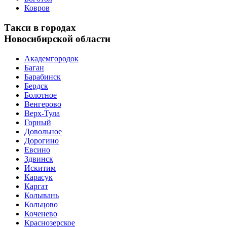
Ковров
Такси в городах
Новосибирской области
Академгородок
Баган
Барабинск
Бердск
Болотное
Венгерово
Верх-Тула
Горный
Довольное
Дорогино
Евсино
Здвинск
Искитим
Карасук
Каргат
Колывань
Кольцово
Коченево
Краснозерское