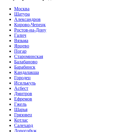
Москва
Шатура
Александров
Кирово-Чепецк
Ростов-на-Дону
Галич
Вязьма
Ярцево
Погар
Староминская
Балабаново
Барабинск
Кандалакша
Городец
Исилькуль
Асбест
Дмитров
Ефремов
Гжель
Шарья
Грязовец
Котлас
Салехард
Дорогобуж