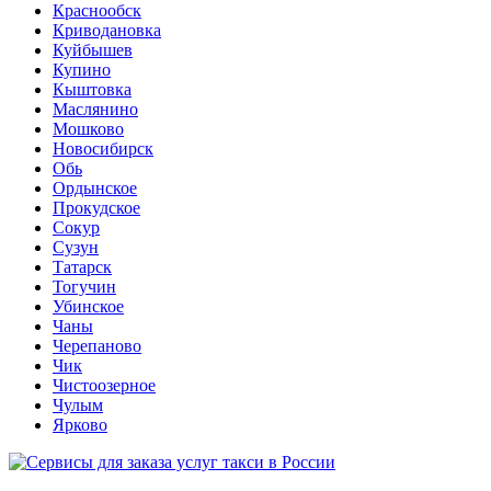
Краснообск
Криводановка
Куйбышев
Купино
Кыштовка
Маслянино
Мошково
Новосибирск
Обь
Ордынское
Прокудское
Сокур
Сузун
Татарск
Тогучин
Убинское
Чаны
Черепаново
Чик
Чистоозерное
Чулым
Ярково