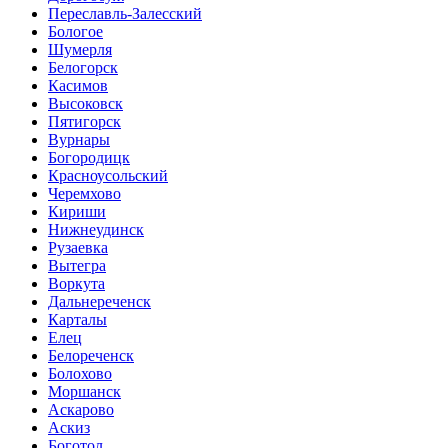
Переславль-Залесский
Бологое
Шумерля
Белогорск
Касимов
Высоковск
Пятигорск
Вурнары
Богородицк
Красноусольский
Черемхово
Кириши
Нижнеудинск
Рузаевка
Вытегра
Воркута
Дальнереченск
Карталы
Елец
Белореченск
Болохово
Моршанск
Аскарово
Аскиз
Боготол