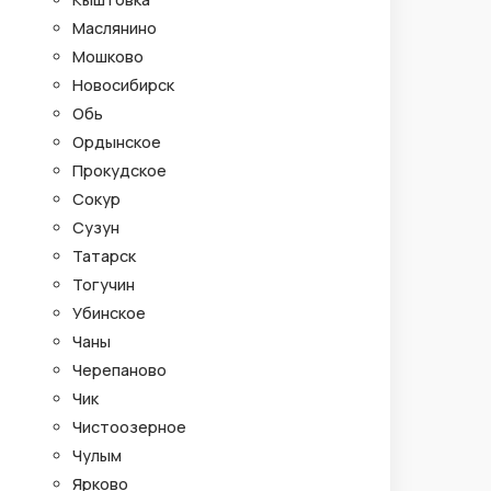
Маслянино
Мошково
Новосибирск
Обь
Ордынское
Прокудское
Сокур
Сузун
Татарск
Тогучин
Убинское
Чаны
Черепаново
Чик
Чистоозерное
Чулым
Ярково