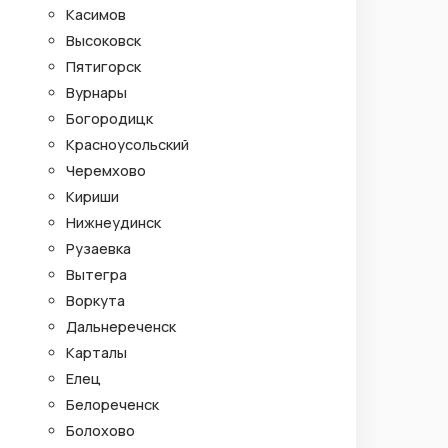
Касимов
Высоковск
Пятигорск
Вурнары
Богородицк
Красноусольский
Черемхово
Кириши
Нижнеудинск
Рузаевка
Вытегра
Воркута
Дальнереченск
Карталы
Елец
Белореченск
Болохово