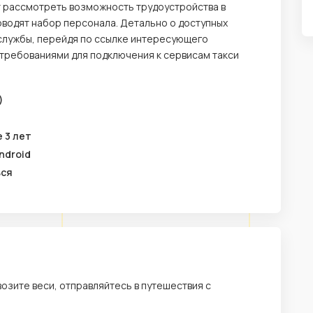
т рассмотреть возможность трудоустройства в
оводят набор персонала. Детально о доступных
службы, перейдя по ссылке интересующего
 требованиями для подключения к сервисам такси
)
 3 лет
ndroid
ься
возите веси, отправляйтесь в путешествия с