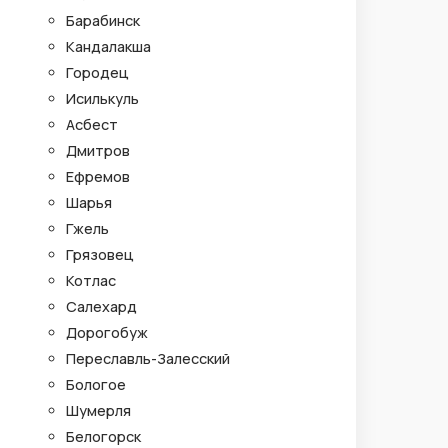
Барабинск
Кандалакша
Городец
Исилькуль
Асбест
Дмитров
Ефремов
Шарья
Гжель
Грязовец
Котлас
Салехард
Дорогобуж
Переславль-Залесский
Бологое
Шумерля
Белогорск