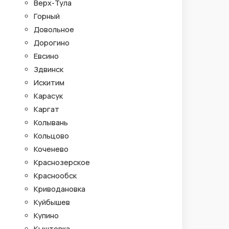
Верх-Тула
Горный
Довольное
Дорогино
Евсино
Здвинск
Искитим
Карасук
Каргат
Колывань
Кольцово
Коченево
Краснозерское
Краснообск
Криводановка
Куйбышев
Купино
Кыштовка