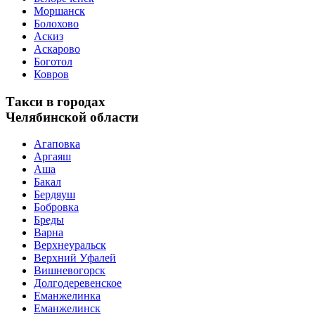
Моршанск
Болохово
Аскиз
Аскарово
Боготол
Ковров
Такси в городах
Челябинской области
Агаповка
Аргаяш
Аша
Бакал
Бердяуш
Бобровка
Бреды
Варна
Верхнеуральск
Верхний Уфалей
Вишневогорск
Долгодеревенское
Еманжелинка
Еманжелинск