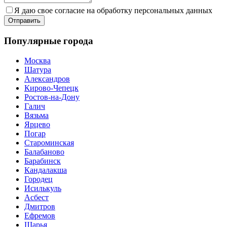
Я даю свое согласие на обработку персональных данных
Популярные города
Москва
Шатура
Александров
Кирово-Чепецк
Ростов-на-Дону
Галич
Вязьма
Ярцево
Погар
Староминская
Балабаново
Барабинск
Кандалакша
Городец
Исилькуль
Асбест
Дмитров
Ефремов
Шарья