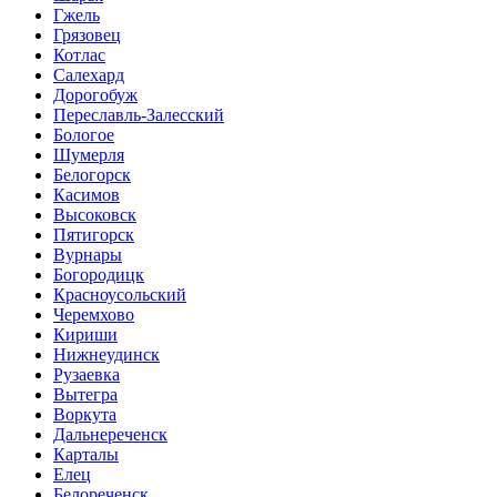
Гжель
Грязовец
Котлас
Салехард
Дорогобуж
Переславль-Залесский
Бологое
Шумерля
Белогорск
Касимов
Высоковск
Пятигорск
Вурнары
Богородицк
Красноусольский
Черемхово
Кириши
Нижнеудинск
Рузаевка
Вытегра
Воркута
Дальнереченск
Карталы
Елец
Белореченск