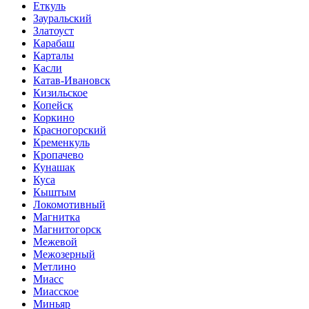
Еткуль
Зауральский
Златоуст
Карабаш
Карталы
Касли
Катав-Ивановск
Кизильское
Копейск
Коркино
Красногорский
Кременкуль
Кропачево
Кунашак
Куса
Кыштым
Локомотивный
Магнитка
Магнитогорск
Межевой
Межозерный
Метлино
Миасс
Миасское
Миньяр