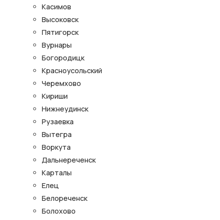
Касимов
Высоковск
Пятигорск
Вурнары
Богородицк
Красноусольский
Черемхово
Кириши
Нижнеудинск
Рузаевка
Вытегра
Воркута
Дальнереченск
Карталы
Елец
Белореченск
Болохово