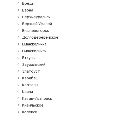
Бреды
Варна
Верхнеуральск
Верхний Уфалей
Вишневогорск
Долгодеревенское
Еманжелинка
Еманжелинск
Еткуль
Зауральский
Златоуст
Карабаш
Карталы
Касли
Катав-Ивановск
Кизильское
Копейск