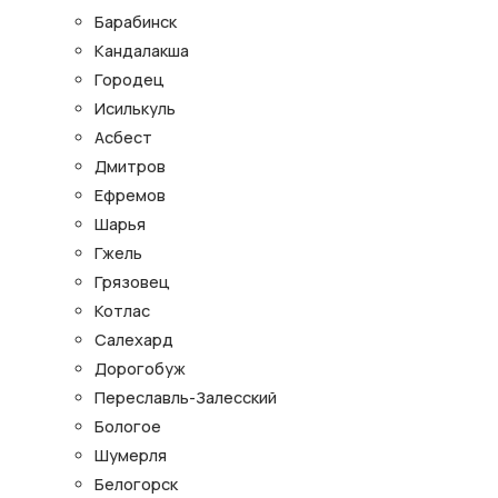
Барабинск
Кандалакша
Городец
Исилькуль
Асбест
Дмитров
Ефремов
Шарья
Гжель
Грязовец
Котлас
Салехард
Дорогобуж
Переславль-Залесский
Бологое
Шумерля
Белогорск