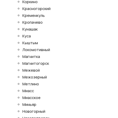
Коркино
Красногорский
Кременкуль
Кропачево
Кунашак
Куса
Кыштым
Локомотивный
Магнитка
Магнитогорск
Межевой
Межозерный
Метлино
Миасс
Миасское
Миньяр
Новогорный