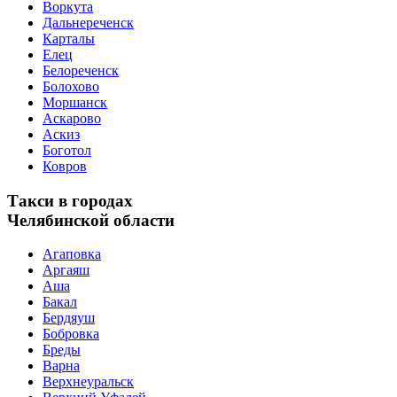
Воркута
Дальнереченск
Карталы
Елец
Белореченск
Болохово
Моршанск
Аскарово
Аскиз
Боготол
Ковров
Такси в городах
Челябинской области
Агаповка
Аргаяш
Аша
Бакал
Бердяуш
Бобровка
Бреды
Варна
Верхнеуральск