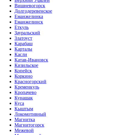
Верхний Уфалей
Вишневогорск
Долгодеревенское
Еманжелинка
Еманжелинск
Еткуль
Зауральский
Златоуст
Карабаш
Карталы
Касли
Катав-Ивановск
Кизильское
Копейск
Коркино
Красногорский
Кременкуль
Кропачево
Кунашак
Куса
Кыштым
Локомотивный
Магнитка
Магнитогорск
Межевой