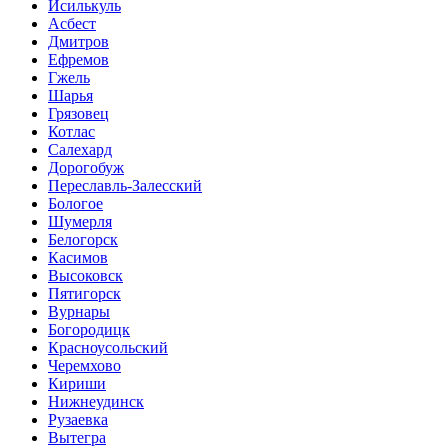
Исилькуль
Асбест
Дмитров
Ефремов
Гжель
Шарья
Грязовец
Котлас
Салехард
Дорогобуж
Переславль-Залесский
Бологое
Шумерля
Белогорск
Касимов
Высоковск
Пятигорск
Вурнары
Богородицк
Красноусольский
Черемхово
Кириши
Нижнеудинск
Рузаевка
Вытегра