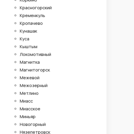
Красногорский
Кременкуль
Кропачево
Кунашак
Куса
Кыштым
Локомотивный
Магнитка
Магнитогорск
Межевой
Межозерный
Метлино
Миасс
Миасское
Миньяр
Новогорный
Нязепетровск