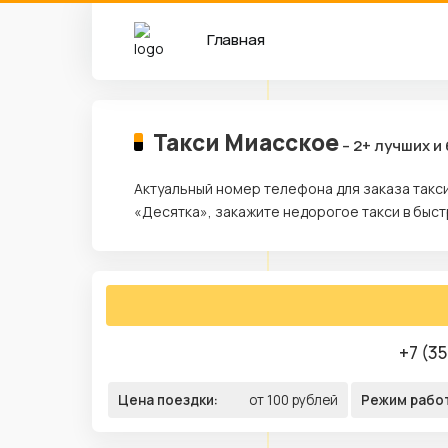
Главная
Такси Миасское
– 2+ лучших и
Актуальный номер телефона для заказа такс
«Десятка», закажите недорогое такси в быс
+7 (35
Цена поездки:
от 100 рублей
Режим рабо