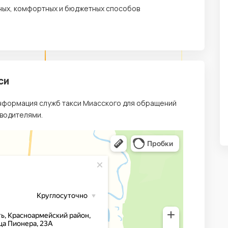
рных, комфортных и бюджетных способов
си
информация служб такси Миасского для обращений
 водителями.