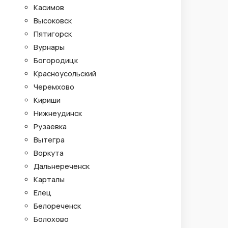
Касимов
Высоковск
Пятигорск
Вурнары
Богородицк
Красноусольский
Черемхово
Кириши
Нижнеудинск
Рузаевка
Вытегра
Воркута
Дальнереченск
Карталы
Елец
Белореченск
Болохово