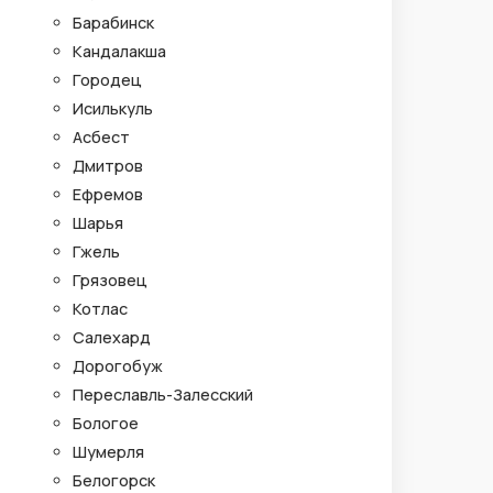
Барабинск
Кандалакша
Городец
Исилькуль
Асбест
Дмитров
Ефремов
Шарья
Гжель
Грязовец
Котлас
Салехард
Дорогобуж
Переславль-Залесский
Бологое
Шумерля
Белогорск