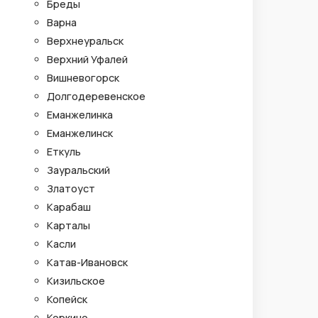
Бреды
Варна
Верхнеуральск
Верхний Уфалей
Вишневогорск
Долгодеревенское
Еманжелинка
Еманжелинск
Еткуль
Зауральский
Златоуст
Карабаш
Карталы
Касли
Катав-Ивановск
Кизильское
Копейск
Коркино