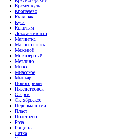
Красногорский
Кременкуль
Кропачево
Кунашак
Куса
Кыштым
Локомотивный
Магнитка
Магнитогорск
Межевой
Межозерный
Метлино
Миасс
Миасское
Миньяр
Новогорный
Нязепетровск
Озерск
Октябрьское
Первомайский
Пласт
Полетаево
Роза
Рощино
Сатка