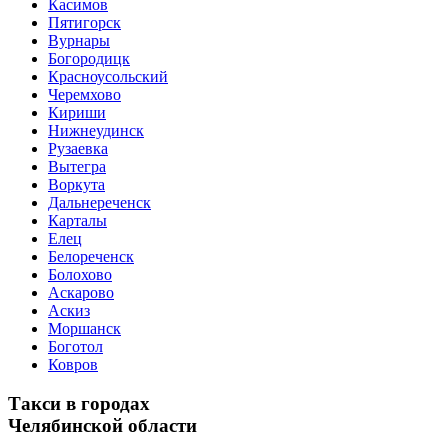
Касимов
Пятигорск
Вурнары
Богородицк
Красноусольский
Черемхово
Кириши
Нижнеудинск
Рузаевка
Вытегра
Воркута
Дальнереченск
Карталы
Елец
Белореченск
Болохово
Аскарово
Аскиз
Моршанск
Боготол
Ковров
Такси в городах
Челябинской области