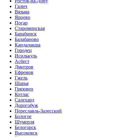
Ростов-на-Дону
Галич
Вязьма
Ярцево
Погар
Староминская
Барабинск
Балабаново
Кандалакша
Городец
Исилькуль
Асбест
Дмитров
Ефремов
Гжель
Шарья
Грязовец
Котлас
Салехард
Дорогобуж
Переславль-Залесский
Бологое
Шумерля
Белогорск
Высоковск