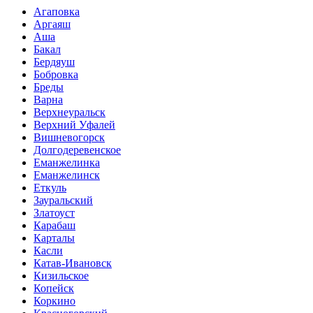
Агаповка
Аргаяш
Аша
Бакал
Бердяуш
Бобровка
Бреды
Варна
Верхнеуральск
Верхний Уфалей
Вишневогорск
Долгодеревенское
Еманжелинка
Еманжелинск
Еткуль
Зауральский
Златоуст
Карабаш
Карталы
Касли
Катав-Ивановск
Кизильское
Копейск
Коркино