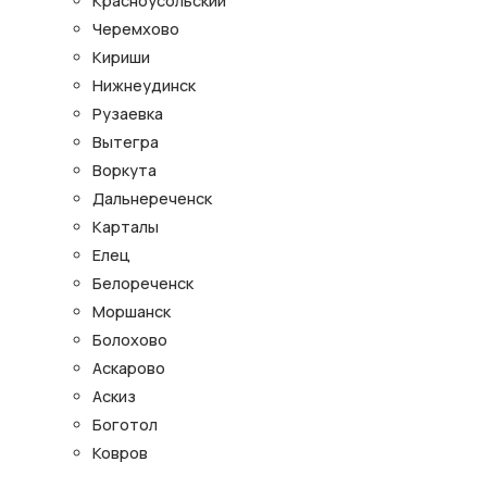
Красноусольский
Черемхово
Кириши
Нижнеудинск
Рузаевка
Вытегра
Воркута
Дальнереченск
Карталы
Елец
Белореченск
Моршанск
Болохово
Аскарово
Аскиз
Боготол
Ковров