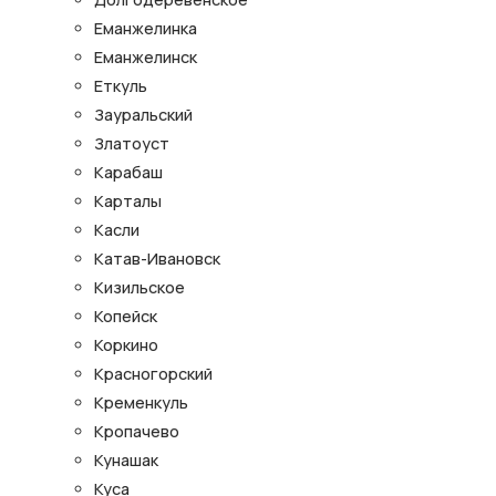
Еманжелинка
Еманжелинск
Еткуль
Зауральский
Златоуст
Карабаш
Карталы
Касли
Катав-Ивановск
Кизильское
Копейск
Коркино
Красногорский
Кременкуль
Кропачево
Кунашак
Куса