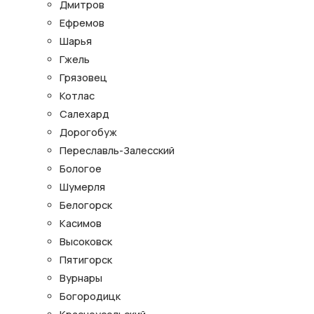
Дмитров
Ефремов
Шарья
Гжель
Грязовец
Котлас
Салехард
Дорогобуж
Переславль-Залесский
Бологое
Шумерля
Белогорск
Касимов
Высоковск
Пятигорск
Вурнары
Богородицк