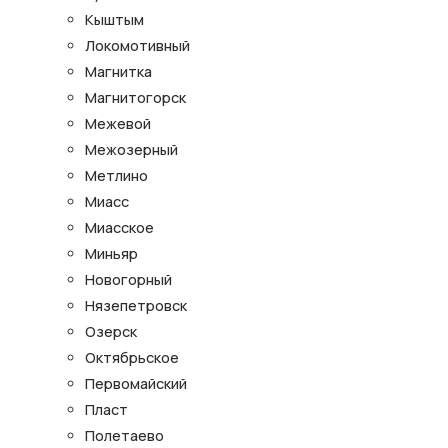
Кыштым
Локомотивный
Магнитка
Магнитогорск
Межевой
Межозерный
Метлино
Миасс
Миасское
Миньяр
Новогорный
Нязепетровск
Озерск
Октябрьское
Первомайский
Пласт
Полетаево