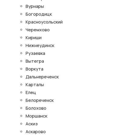
Вурнары
Богородицк
Красноусольский
Черемхово
Кириши
Нижнеудинск
Рузаевка
Вытегра
Воркута
Дальнереченск
Карталы
Елец
Белореченск
Болохово
Моршанск
Аскиз
Аскарово