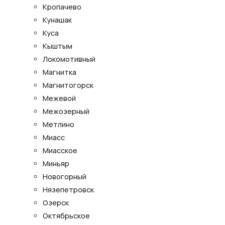
Кропачево
Кунашак
Куса
Кыштым
Локомотивный
Магнитка
Магнитогорск
Межевой
Межозерный
Метлино
Миасс
Миасское
Миньяр
Новогорный
Нязепетровск
Озерск
Октябрьское