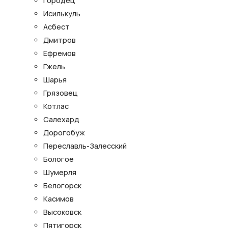
Городец
Исилькуль
Асбест
Дмитров
Ефремов
Гжель
Шарья
Грязовец
Котлас
Салехард
Дорогобуж
Переславль-Залесский
Бологое
Шумерля
Белогорск
Касимов
Высоковск
Пятигорск