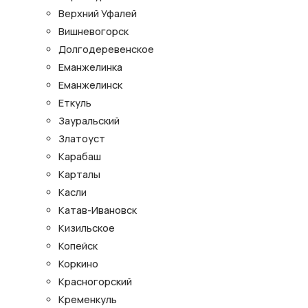
Верхний Уфалей
Вишневогорск
Долгодеревенское
Еманжелинка
Еманжелинск
Еткуль
Зауральский
Златоуст
Карабаш
Карталы
Касли
Катав-Ивановск
Кизильское
Копейск
Коркино
Красногорский
Кременкуль