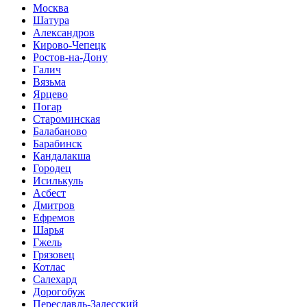
Москва
Шатура
Александров
Кирово-Чепецк
Ростов-на-Дону
Галич
Вязьма
Ярцево
Погар
Староминская
Балабаново
Барабинск
Кандалакша
Городец
Исилькуль
Асбест
Дмитров
Ефремов
Шарья
Гжель
Грязовец
Котлас
Салехард
Дорогобуж
Переславль-Залесский