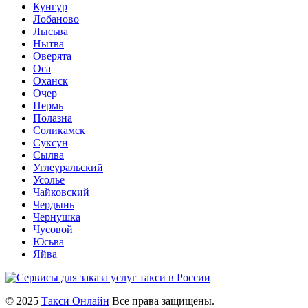
Кунгур
Лобаново
Лысьва
Нытва
Оверята
Оса
Оханск
Очер
Пермь
Полазна
Соликамск
Суксун
Сылва
Углеуральский
Усолье
Чайковский
Чердынь
Чернушка
Чусовой
Юсьва
Яйва
© 2025
Такси Онлайн
Все права защищены.