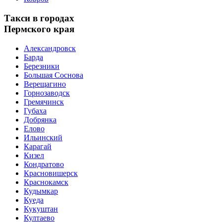
Такси в городах
Пермского края
Александровск
Барда
Березники
Большая Соснова
Верещагино
Горнозаводск
Гремячинск
Губаха
Добрянка
Елово
Ильинский
Карагай
Кизел
Кондратово
Красновишерск
Краснокамск
Кудымкар
Куеда
Кукуштан
Култаево