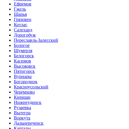
Ефремов
Гжель
Шарья
Грязовец
Котлас
Салехард
Дорогобуж
Переславль-Залесский
Бологое
Шумерля
Белогорск
Касимов
Высоковск
Пятигорск
Вурнары
Богородицк
Красноусольский
Черемхово
Кириши
Нижнеудинск
Рузаевка
Вытегра
Воркута
Дальнереченск
Карталы