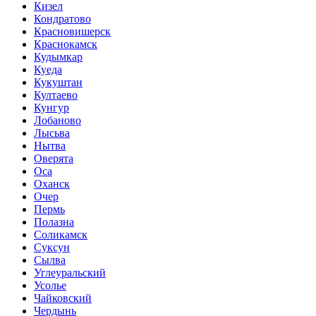
Кизел
Кондратово
Красновишерск
Краснокамск
Кудымкар
Куеда
Кукуштан
Култаево
Кунгур
Лобаново
Лысьва
Нытва
Оверята
Оса
Оханск
Очер
Пермь
Полазна
Соликамск
Суксун
Сылва
Углеуральский
Усолье
Чайковский
Чердынь