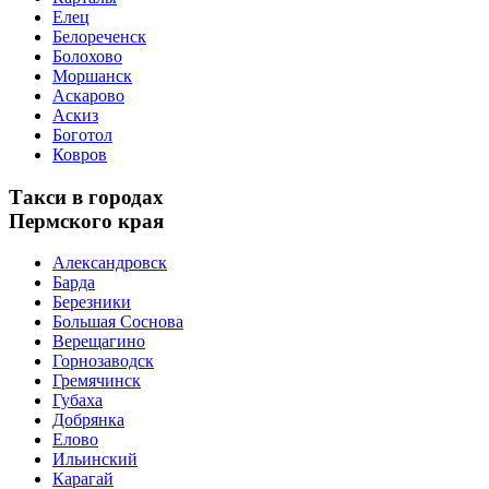
Елец
Белореченск
Болохово
Моршанск
Аскарово
Аскиз
Боготол
Ковров
Такси в городах
Пермского края
Александровск
Барда
Березники
Большая Соснова
Верещагино
Горнозаводск
Гремячинск
Губаха
Добрянка
Елово
Ильинский
Карагай