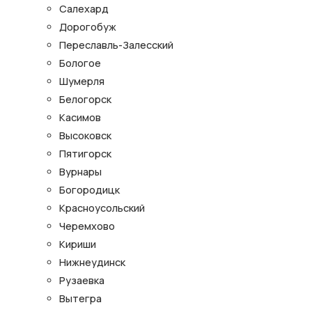
Салехард
Дорогобуж
Переславль-Залесский
Бологое
Шумерля
Белогорск
Касимов
Высоковск
Пятигорск
Вурнары
Богородицк
Красноусольский
Черемхово
Кириши
Нижнеудинск
Рузаевка
Вытегра