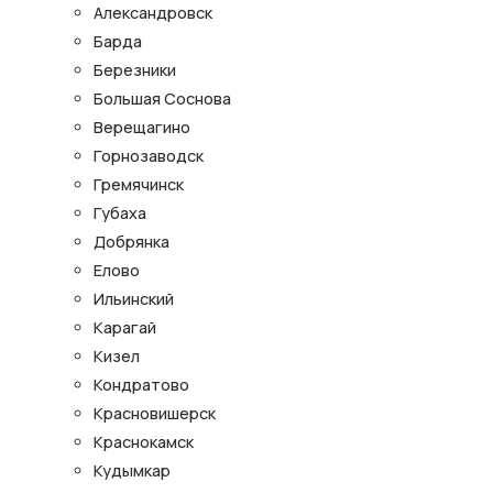
Александровск
Барда
Березники
Большая Соснова
Верещагино
Горнозаводск
Гремячинск
Губаха
Добрянка
Елово
Ильинский
Карагай
Кизел
Кондратово
Красновишерск
Краснокамск
Кудымкар