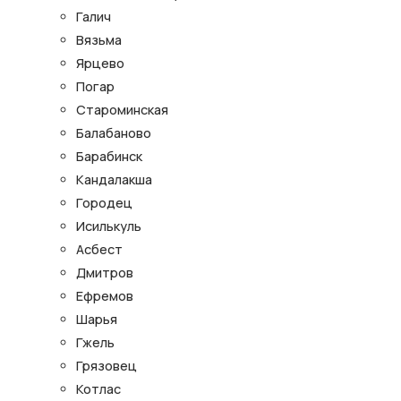
Галич
Вязьма
Ярцево
Погар
Староминская
Балабаново
Барабинск
Кандалакша
Городец
Исилькуль
Асбест
Дмитров
Ефремов
Шарья
Гжель
Грязовец
Котлас