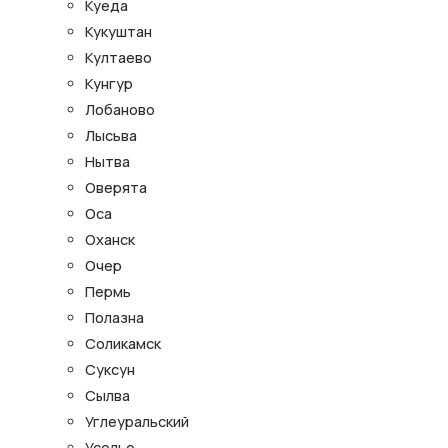
Куеда
Кукуштан
Култаево
Кунгур
Лобаново
Лысьва
Нытва
Оверята
Оса
Оханск
Очер
Пермь
Полазна
Соликамск
Суксун
Сылва
Углеуральский
Усолье