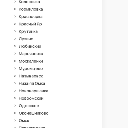
Колосовка
Кормиловка
Красноярка
Красный Яр
Крутинка
Лузино
Любинский
Марьяновка
Москаленки
Муромцево
Называевск
Нижняя Омка
Нововаршавка
Новоомский
Одесское
Оконешниково
Омск
Павлоградка