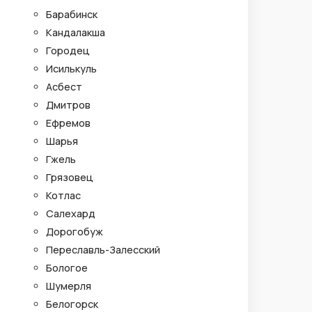
Барабинск
Кандалакша
Городец
Исилькуль
Асбест
Дмитров
Ефремов
Шарья
Гжель
Грязовец
Котлас
Салехард
Дорогобуж
Переславль-Залесский
Бологое
Шумерля
Белогорск