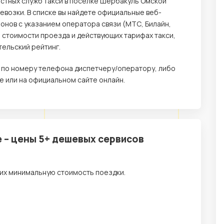
естных служб такси в посёлке Шербакуль Омской
возки. В списке вы найдете официальные веб-
онов с указанием оператора связи (МТС, Билайн,
о стоимости проезда и действующих тарифах такси,
тельский рейтинг.
е по номеру телефона диспетчеру/оператору, либо
 или на официальном сайте онлайн.
 – цены 5+ дешевых сервисов
их минимальную стоимость поездки.