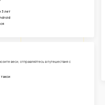
 3 лет
ndroid
ься
возите веси, отправляйтесь в путешествия с
 такси