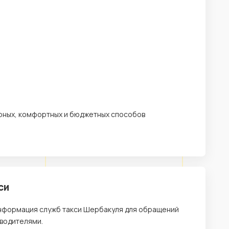
ярных, комфортных и бюджетных способов
си
информация служб такси Шербакуля для обращений
 водителями.