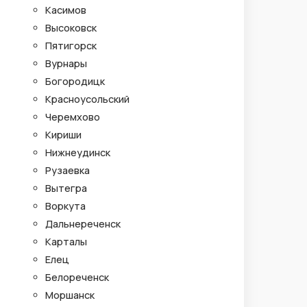
Касимов
Высоковск
Пятигорск
Вурнары
Богородицк
Красноусольский
Черемхово
Кириши
Нижнеудинск
Рузаевка
Вытегра
Воркута
Дальнереченск
Карталы
Елец
Белореченск
Моршанск