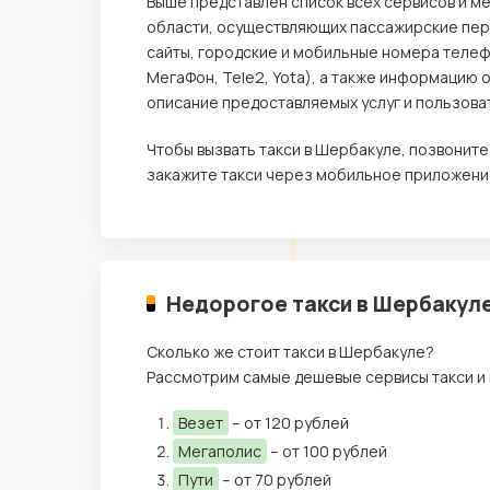
Выше представлен список всех сервисов и м
области, осуществляющих пассажирские пере
сайты, городские и мобильные номера телеф
МегаФон, Tele2, Yota), а также информацию 
описание предоставляемых услуг и пользова
Чтобы вызвать такси в Шербакуле, позвонит
закажите такси через мобильное приложение
Недорогое такси в Шербакуле
Сколько же стоит такси в Шербакуле?
Рассмотрим самые дешевые сервисы такси и 
Везет
– от 120 рублей
Мегаполис
– от 100 рублей
Пути
– от 70 рублей