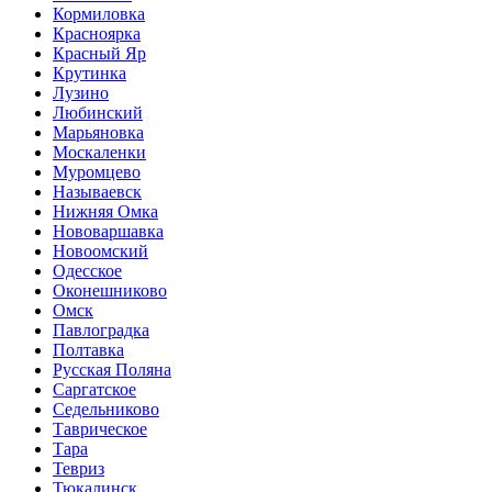
Кормиловка
Красноярка
Красный Яр
Крутинка
Лузино
Любинский
Марьяновка
Москаленки
Муромцево
Называевск
Нижняя Омка
Нововаршавка
Новоомский
Одесское
Оконешниково
Омск
Павлоградка
Полтавка
Русская Поляна
Саргатское
Седельниково
Таврическое
Тара
Тевриз
Тюкалинск