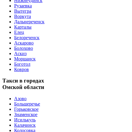
Нижнеудинск
Рузаевка
Вытегра
Воркута
Дальнереченск
Карталы
Елец
Белореченск
Аскарово
Болохово
Аскиз
Моршанск
Боготол
Ковров
Такси в городах
Омской области
Азово
Большеречье
Горьковское
Знаменское
Исилькуль
Калачинск
Колосовка