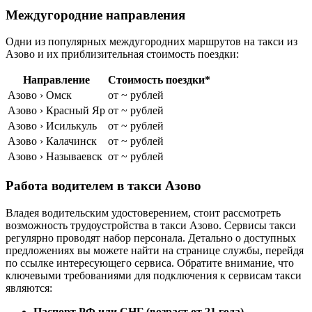
Междугородние направления
Одни из популярных междугородних маршрутов на такси из
Азово и их приблизительная стоимость поездки:
Направление
Стоимость поездки*
Азово › Омск
от ~ рублей
Азово › Красный Яр
от ~ рублей
Азово › Исилькуль
от ~ рублей
Азово › Калачинск
от ~ рублей
Азово › Называевск
от ~ рублей
Работа водителем в такси Азово
Владея водительским удостоверением, стоит рассмотреть
возможность трудоустройства в такси Азово. Сервисы такси
регулярно проводят набор персонала. Детально о доступных
предложениях вы можете найти на странице службы, перейдя
по ссылке интересующего сервиса. Обратите внимание, что
ключевыми требованиями для подключения к сервисам такси
являются:
Паспорт РФ или СНГ (возраст от 21 года)