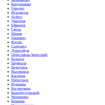
Кандалакша
Городец
Исилькуль
Асбест
Дмитров
Ефремов
Гжель
Шарья
Грязовец
Котлас
Салехард
Дорогобуж
Переславль-Залесский
Бологое
Шумерля
Белогорск
Высоковск
Касимов
Пятигорск
Вурнары
Богородицк
Красноусольский
Черемхово
Кириши