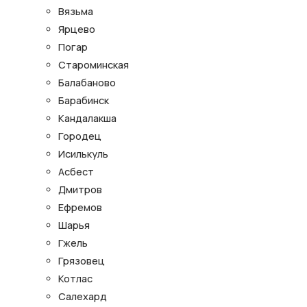
Вязьма
Ярцево
Погар
Староминская
Балабаново
Барабинск
Кандалакша
Городец
Исилькуль
Асбест
Дмитров
Ефремов
Шарья
Гжель
Грязовец
Котлас
Салехард