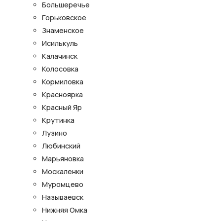
Большеречье
Горьковское
Знаменское
Исилькуль
Калачинск
Колосовка
Кормиловка
Красноярка
Красный Яр
Крутинка
Лузино
Любинский
Марьяновка
Москаленки
Муромцево
Называевск
Нижняя Омка