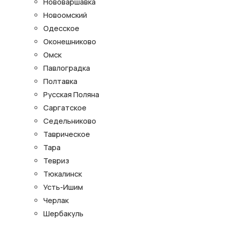
Нововаршавка
Новоомский
Одесское
Оконешниково
Омск
Павлоградка
Полтавка
Русская Поляна
Саргатское
Седельниково
Таврическое
Тара
Тевриз
Тюкалинск
Усть-Ишим
Черлак
Шербакуль