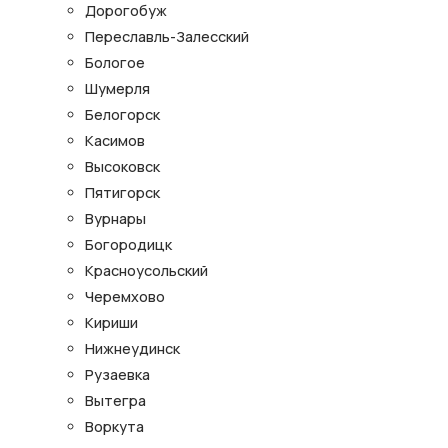
Дорогобуж
Переславль-Залесский
Бологое
Шумерля
Белогорск
Касимов
Высоковск
Пятигорск
Вурнары
Богородицк
Красноусольский
Черемхово
Кириши
Нижнеудинск
Рузаевка
Вытегра
Воркута