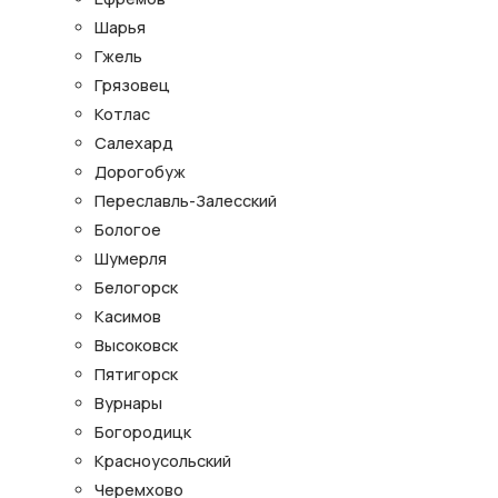
Шарья
Гжель
Грязовец
Котлас
Салехард
Дорогобуж
Переславль-Залесский
Бологое
Шумерля
Белогорск
Касимов
Высоковск
Пятигорск
Вурнары
Богородицк
Красноусольский
Черемхово