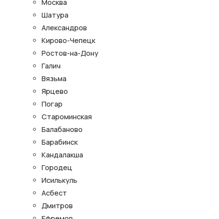
Москва
Шатура
Александров
Кирово-Чепецк
Ростов-на-Дону
Галич
Вязьма
Ярцево
Погар
Староминская
Балабаново
Барабинск
Кандалакша
Городец
Исилькуль
Асбест
Дмитров
Ефремов