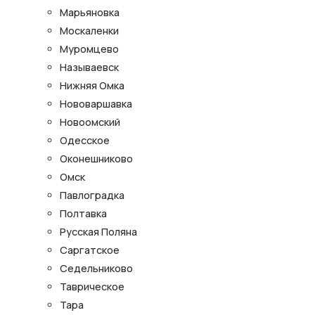
Марьяновка
Москаленки
Муромцево
Называевск
Нижняя Омка
Нововаршавка
Новоомский
Одесское
Оконешниково
Омск
Павлоградка
Полтавка
Русская Поляна
Саргатское
Седельниково
Таврическое
Тара