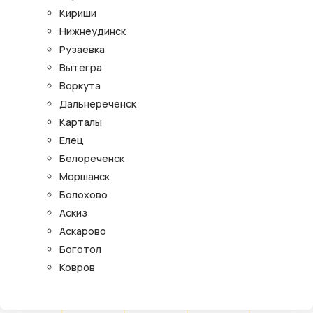
Кириши
Нижнеудинск
Рузаевка
Вытегра
Воркута
Дальнереченск
Карталы
Елец
Белореченск
Моршанск
Болохово
Аскиз
Аскарово
Боготол
Ковров