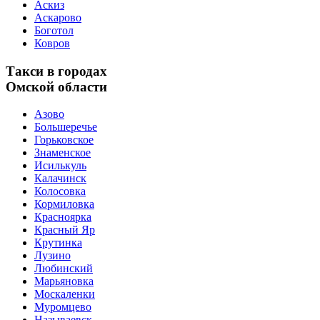
Аскиз
Аскарово
Боготол
Ковров
Такси в городах
Омской области
Азово
Большеречье
Горьковское
Знаменское
Исилькуль
Калачинск
Колосовка
Кормиловка
Красноярка
Красный Яр
Крутинка
Лузино
Любинский
Марьяновка
Москаленки
Муромцево
Называевск