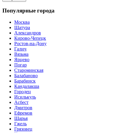
Популярные города
Москва
Шатура
Александров
Кирово-Чепецк
Ростов-на-Дону
Галич
Вязьма
Ярцево
Погар
Староминская
Балабаново
Барабинск
Кандалакша
Городец
Исилькуль
Асбест
Дмитров
Ефремов
Шарья
Гжель
Грязовец