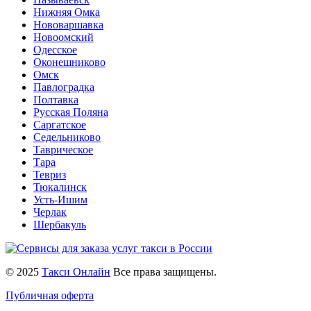
Нижняя Омка
Нововаршавка
Новоомский
Одесское
Оконешниково
Омск
Павлоградка
Полтавка
Русская Поляна
Саргатское
Седельниково
Таврическое
Тара
Тевриз
Тюкалинск
Усть-Ишим
Черлак
Шербакуль
© 2025
Такси Онлайн
Все права защищены.
Публичная оферта