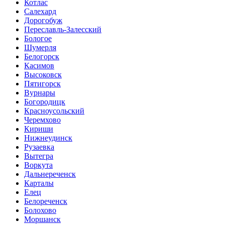
Котлас
Салехард
Дорогобуж
Переславль-Залесский
Бологое
Шумерля
Белогорск
Касимов
Высоковск
Пятигорск
Вурнары
Богородицк
Красноусольский
Черемхово
Кириши
Нижнеудинск
Рузаевка
Вытегра
Воркута
Дальнереченск
Карталы
Елец
Белореченск
Болохово
Моршанск