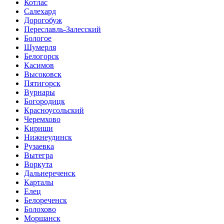
Котлас
Салехард
Дорогобуж
Переславль-Залесский
Бологое
Шумерля
Белогорск
Касимов
Высоковск
Пятигорск
Вурнары
Богородицк
Красноусольский
Черемхово
Кириши
Нижнеудинск
Рузаевка
Вытегра
Воркута
Дальнереченск
Карталы
Елец
Белореченск
Болохово
Моршанск