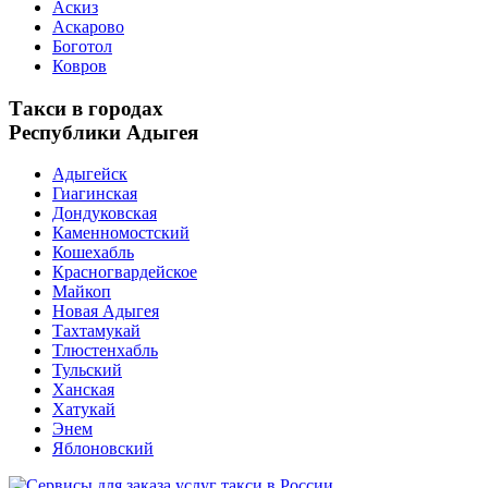
Аскиз
Аскарово
Боготол
Ковров
Такси в городах
Республики Адыгея
Адыгейск
Гиагинская
Дондуковская
Каменномостский
Кошехабль
Красногвардейское
Майкоп
Новая Адыгея
Тахтамукай
Тлюстенхабль
Тульский
Ханская
Хатукай
Энем
Яблоновский