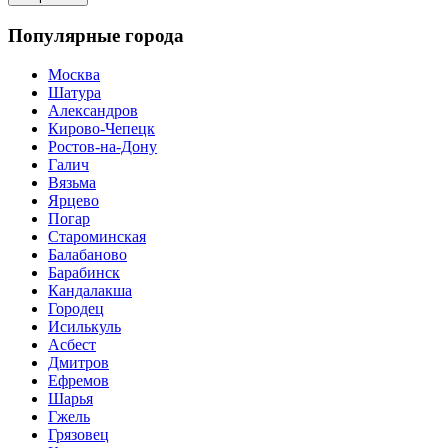
Популярные города
Москва
Шатура
Александров
Кирово-Чепецк
Ростов-на-Дону
Галич
Вязьма
Ярцево
Погар
Староминская
Балабаново
Барабинск
Кандалакша
Городец
Исилькуль
Асбест
Дмитров
Ефремов
Шарья
Гжель
Грязовец