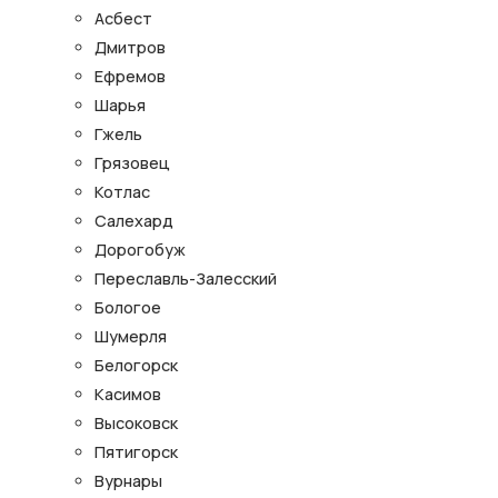
Асбест
Дмитров
Ефремов
Шарья
Гжель
Грязовец
Котлас
Салехард
Дорогобуж
Переславль-Залесский
Бологое
Шумерля
Белогорск
Касимов
Высоковск
Пятигорск
Вурнары