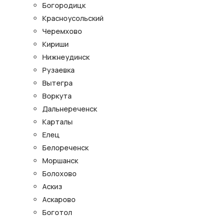
Богородицк
Красноусольский
Черемхово
Кириши
Нижнеудинск
Рузаевка
Вытегра
Воркута
Дальнереченск
Карталы
Елец
Белореченск
Моршанск
Болохово
Аскиз
Аскарово
Боготол