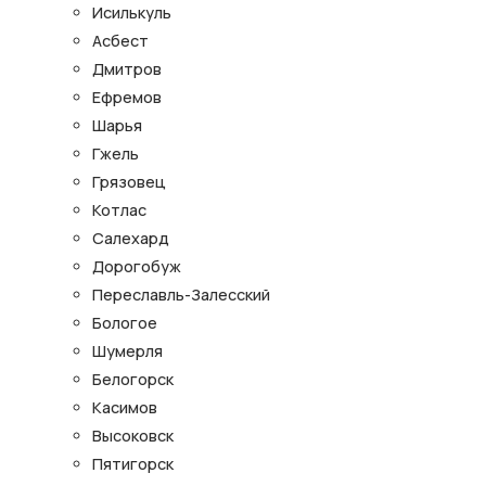
Исилькуль
Асбест
Дмитров
Ефремов
Шарья
Гжель
Грязовец
Котлас
Салехард
Дорогобуж
Переславль-Залесский
Бологое
Шумерля
Белогорск
Касимов
Высоковск
Пятигорск