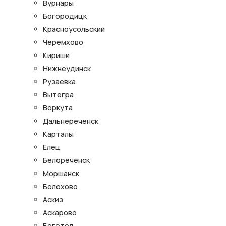
Вурнары
Богородицк
Красноусольский
Черемхово
Кириши
Нижнеудинск
Рузаевка
Вытегра
Воркута
Дальнереченск
Карталы
Елец
Белореченск
Моршанск
Болохово
Аскиз
Аскарово
Боготол