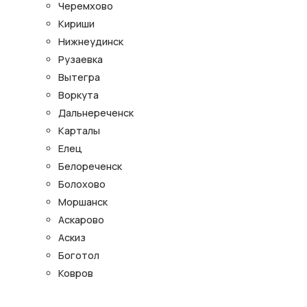
Черемхово
Кириши
Нижнеудинск
Рузаевка
Вытегра
Воркута
Дальнереченск
Карталы
Елец
Белореченск
Болохово
Моршанск
Аскарово
Аскиз
Боготол
Ковров