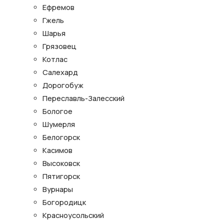
Ефремов
Гжель
Шарья
Грязовец
Котлас
Салехард
Дорогобуж
Переславль-Залесский
Бологое
Шумерля
Белогорск
Касимов
Высоковск
Пятигорск
Вурнары
Богородицк
Красноусольский