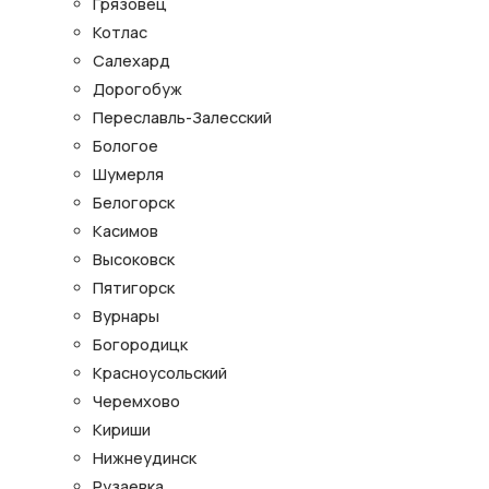
Грязовец
Котлас
Салехард
Дорогобуж
Переславль-Залесский
Бологое
Шумерля
Белогорск
Касимов
Высоковск
Пятигорск
Вурнары
Богородицк
Красноусольский
Черемхово
Кириши
Нижнеудинск
Рузаевка