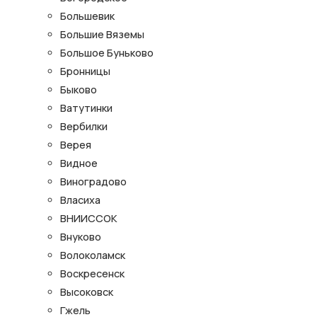
Большевик
Большие Вяземы
Большое Буньково
Бронницы
Быково
Ватутинки
Вербилки
Верея
Видное
Виноградово
Власиха
ВНИИССОК
Внуково
Волоколамск
Воскресенск
Высоковск
Гжель