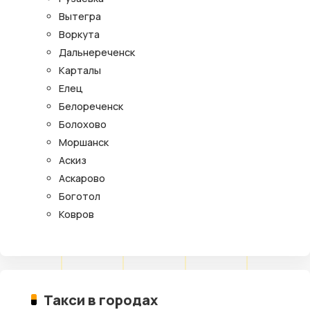
Вытегра
Воркута
Дальнереченск
Карталы
Елец
Белореченск
Болохово
Моршанск
Аскиз
Аскарово
Боготол
Ковров
Такси в городах