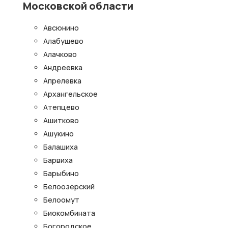
Московской области
Авсюнино
Алабушево
Алачково
Андреевка
Апрелевка
Архангельское
Атепцево
Ашитково
Ашукино
Балашиха
Барвиха
Барыбино
Белоозерский
Белоомут
Биокомбината
Богородское